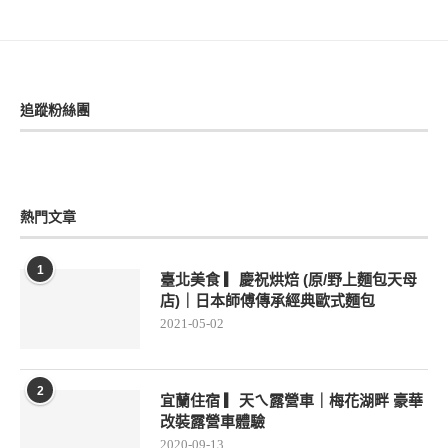
追蹤粉絲團
熱門文章
1
臺北美食 ▎慶祝烘焙 (原/野上麵包天母
店)｜日本師傅傳承經典歐式麵包
2021-05-02
2
宜蘭住宿 ▎天ㄟ露營車｜梅花湖畔 豪華
改裝露營車體驗
2020-09-13