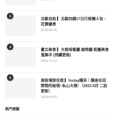
3
北歐自助 ▎北歐四國17日行程懶人包、
花費總表
2020-06-20
4
臺北美食 ▎大稻埕餐廳.咖啡廳.街邊美食
蒐集中 (持續更新)
2020-11-22
5
南投埔里住宿 ▎Instay隱呆｜隱身在田
野間的秘境~私心大推! （2022.8月 二訪
更新）
2020-06-05
熱門標籤