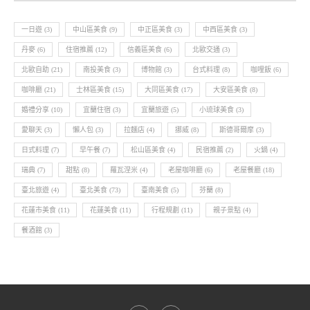
一日遊
(3)
中山區美食
(9)
中正區美食
(3)
中西區美食
(3)
丹麥
(6)
住宿推薦
(12)
信義區美食
(6)
北歐交通
(3)
北歐自助
(21)
南投美食
(3)
博物館
(3)
台式料理
(8)
咖哩飯
(6)
咖啡廳
(21)
士林區美食
(15)
大同區美食
(17)
大安區美食
(8)
婚禮分享
(10)
宜蘭住宿
(3)
宜蘭旅遊
(5)
小琉球美食
(3)
愛聊天
(3)
懶人包
(3)
拉麵店
(4)
挪威
(8)
斯德哥爾摩
(3)
日式料理
(7)
早午餐
(7)
松山區美食
(4)
民宿推薦
(2)
火鍋
(4)
瑞典
(7)
甜點
(8)
羅瓦涅米
(4)
老屋咖啡廳
(6)
老屋餐廳
(18)
臺北旅遊
(4)
臺北美食
(73)
臺南美食
(5)
芬蘭
(8)
花蓮市美食
(11)
花蓮美食
(11)
行程規劃
(11)
親子景點
(4)
餐酒館
(3)