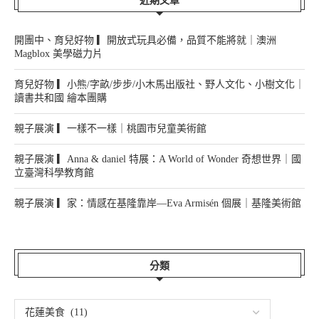
開團中、育兒好物 ▎開放式玩具必備，品質不能將就｜澳洲
Magblox 美學磁力片
育兒好物 ▎小熊/字畝/步步/小木馬出版社、野人文化、小樹文化｜
讀書共和國 繪本團購
親子展演 ▎一樣不一樣｜桃園市兒童美術館
親子展演 ▎Anna & daniel 特展：A World of Wonder 奇想世界｜國
立臺灣科學教育館
親子展演 ▎家：情感在基隆靠岸—Eva Armisén 個展｜基隆美術館
分類