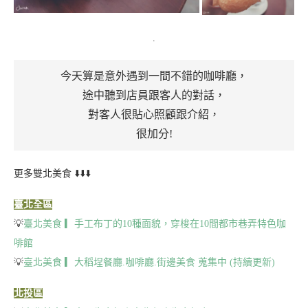
.
今天算是意外遇到一間不錯的咖啡廳，
途中聽到店員跟客人的對話，
對客人很貼心照顧跟介紹，
很加分!
更多雙北美食 ⬇️⬇️⬇️
臺北全區
💡
臺北美食 ▎手工布丁的10種面貌，穿梭在10間都市巷弄特色咖
啡館
💡
臺北美食 ▎大稻埕餐廳.咖啡廳.街邊美食 蒐集中 (持續更新)
北投區