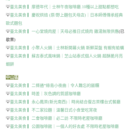
💡
臺北美食 ▎摩德年代｜士林午夜咖啡廳.10種以上甜點都想吃
💡
臺北美食 ▎慶祝烘焙 (原/野上麵包天母店)｜日本師傅傳承經典
歐式麵包
💡
臺北美食 ▎一心堂燒肉屋｜天母必推日式燒肉 雞湯無限供應
(已
歇業)
💡
臺北美食 ▎小聚人火鍋｜士林新開幕火鍋 新鮮菜盤 有蝦有蛤蠣
💡
臺北美食 ▎蘇吉泰式風味鍋｜芝山站泰式個人火鍋 超酥脆月亮
蝦餅
中山區
💡
臺北美食 ▎二條通*綠島小夜曲｜令人難忘的飯糰
💡
臺北美食 ▎時差｜灰色調的質感咖啡廳
💡
臺北美食 ▎永心鳳茶(新光南西)｜時尚結合復古茶樓台式餐廳
💡
臺北美食 ▎不二家拉麵｜溫馨日式小食堂吃宵夜
💡
臺北美食 ▎二會咖啡廳｜必二訪 不限時老屋咖啡廳
💡
臺北美食 ▎公園咖啡館｜一個人的好去處 不限時老屋咖啡廳