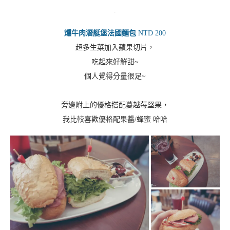
.
燻牛肉潛艇堡法國麵包
NTD 200
超多生菜加入蘋果切片，
吃起來好鮮甜~
個人覺得分量很足~
旁邊附上的優格搭配蔓越莓堅果，
我比較喜歡優格配果醬/蜂蜜 哈哈