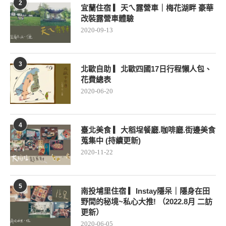
2
宜蘭住宿 ▎天ㄟ露營車｜梅花湖畔 豪華
改裝露營車體驗
2020-09-13
3
北歐自助 ▎北歐四國17日行程懶人包、
花費總表
2020-06-20
4
臺北美食 ▎大稻埕餐廳.咖啡廳.街邊美食
蒐集中 (持續更新)
2020-11-22
5
南投埔里住宿 ▎Instay隱呆｜隱身在田
野間的秘境~私心大推! （2022.8月 二訪
更新）
2020-06-05