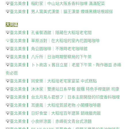
💡
臺北美食 ▎稲町家｜中山站大阪系香料咖哩 滿滿配菜
💡
臺北美食 ▎男人窩美式漢堡｜貓王漢堡 煙燻黑糖培根超搭
大同區
💡
臺北美食 ▎孔雀餐酒館｜隱藏在大稻埕老宅間
💡臺北美食 ▎草原派對｜在大稻埕的室內花園喝咖啡
💡
臺北美食 ▎角公園咖啡｜不限時老宅咖啡館
💡
臺北美食 ▎八斤所｜日治時期警察局的下午茶
💡
臺北美食 ▎卜卜商店 x 舊目立屋｜老屋下午茶、陶作器皿 赤峰
街必逛
💡
臺北美食 ▎同安樂｜大稻埕老宅家宴菜 中式糕點
💡
臺北美食 ▎沐沐家｜雙連站日系早餐 飯糰.特色手桿蛋餅.司康
💡
臺北美食 ▎台北月見ル君想フ｜日本主廚開發的印度香料咖哩
💡
臺北美食 ▎耳邊風｜大稻埕質感老物.小閣樓咖啡廳
💡
臺北美食 ▎日好食堂｜大稻埕百年建築 銷魂臘肉飯
💡
臺北美食 ▎小良絆涼面｜赤峰街文青台式涼麵