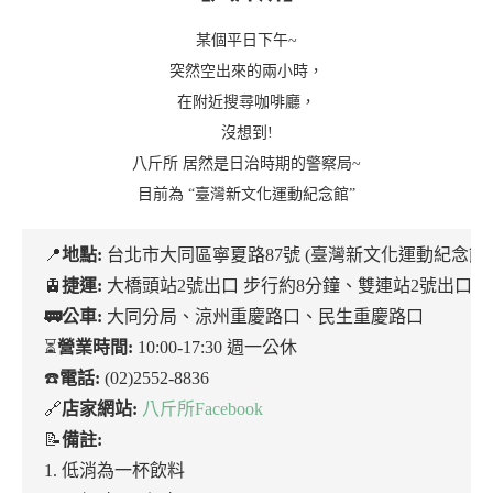
某個平日下午~
突然空出來的兩小時，
在附近搜尋咖啡廳，
沒想到!
八斤所 居然是日治時期的警察局~
目前為 “臺灣新文化運動紀念館”
📍
地點:
台北市大同區寧夏路87號 (臺灣新文化運動紀念館內
🚊
捷運:
大橋頭站2號出口 步行約8分鐘、雙連站2號出口 步
🚃公車:
大同分局、涼州重慶路口、民生重慶路口
⏳
營業時間:
10:00-17:30 週一公休
☎️
電話:
(02)2552-8836
🔗
店家網站:
八斤所Facebook
📝
備註:
1. 低消為一杯飲料