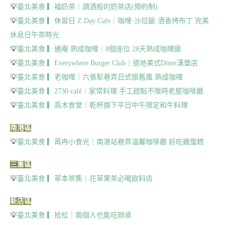
💡
臺北美食 ▎福奶茶｜調酒般的奶茶店(預約制)
💡
臺北美食 ▎休習日 Z Day Cafe｜咖哩·沙拉飯·酒香烤布丁 完美
休息日午茶時光
💡
臺北美食 ▎通庵 熟成咖哩｜8個座位 28天熟成咖哩飯
💡
臺北美食 ▎Everywhere Burger Club｜道地美式Diner漢堡店
💡
臺北美食 ▎老咖哩｜六張犁巷弄日式懷舊風 熟成咖哩
💡
臺北美食 ▎2730 café｜家常料理.手工甜點不限時老屋咖啡廳
💡
臺北美食 ▎高木食堂｜乾杯旗下平日中午限定和牛料理
南港區
💡
臺北美食 ▎苒冉小食光｜南港站巷弄溫馨咖啡廳 好吃雞蛋糕
三重區
💡
臺北美食 ▎草本茶集｜花草果茶必喝飲料店
新店區
💡
臺北美食 ▎拾松｜兩個人也能吃辦桌