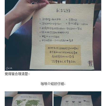
覺得蠻合理清楚~
咖啡介紹好仔細↓