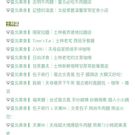
💡
臺北美食 ▎志明牛肉麵｜臺北必吃牛肉麵店
💡
臺北美食 ▎記憶的溫度｜北投懷舊溫馨家常定食小店
士林區
💡
臺北美食 ▎隱家拉麵｜士林巷弄道地拉麵店
💡
臺北美食 ▎Time’s Eat｜士林老宅 西班牙餐廳
💡
臺北美食 ▎ZABU｜天母自家烘焙手沖咖啡
💡
臺北美食 ▎日向洋食｜士林老宅的文青咖哩
💡
臺北美食 ▎甘蔗農夫｜士林新鮮現榨甘蔗茶飲專賣店
💡
臺北美食 ▎包子商行｜復古文青風 包子.饅頭店 大顆又好吃!
💡
臺北美食 ▎穀嶼｜天母巷弄下午茶 復古鄉村風麵包 ‧咖啡 ‧雜
貨
💡
臺北美食 ▎福來舖｜台式復古風 手炒麻辣.砂鍋現煮.個人小火鍋
💡
臺北美食 ▎包子商行 x 天東86｜文青包子.時尚牛肉麵 擦出火
花!
💡
臺北美食 ▎天東86｜天母超大塊爆筋牛肉麵 熬煮72小時蔬果湯
底