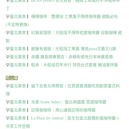
💡
臺北美食 ▎BEAN BARN 豆荒良倉｜極簡工業風的手沖咖啡布
丁
💡
臺北美食 ▎嘎哩咖啡｜雙連站 工業風不限時咖啡廳 甜點必吃
(不定時更換)
💡
臺北美食 ▎幻猻家珈琲｜大稻埕不限時老屋咖啡廳 自製咖哩 甜
點
💡
臺北美食 ▎披薩有張臉｜大稻埕工業風 薄皮pizza又脆又Q彈
💡
臺北美食 ▎赤鐵 廣島燒專賣店｜赤峰街道地日本味廣島燒
💡
臺北美食 ▎稻舍｜大稻埕百年米行 特色台式套餐.豬油膏拌飯
松山區
💡
臺北美食 ▎貓下去敦北俱樂部｜在質感餐酒館吃到創意臺式料
理
💡
臺北美食 ▎光景 Scene Select｜復古英國風 質感咖啡廳
💡
臺北美食 ▎記得我咖啡｜用心讓我記得的咖啡館
💡
臺北美食 ▎La Place by centred｜民生社區北歐簡約風咖啡廳 x
共享工作空間