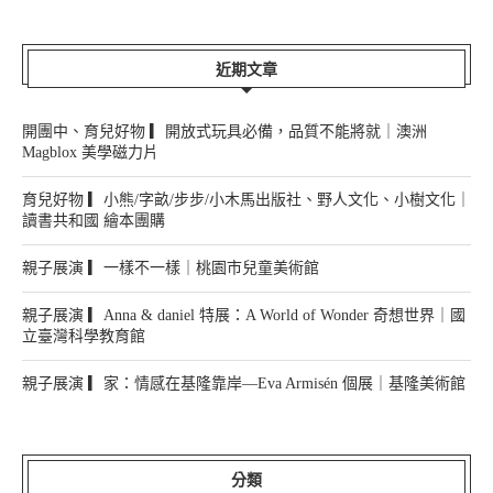
近期文章
開團中、育兒好物 ▎開放式玩具必備，品質不能將就｜澳洲
Magblox 美學磁力片
育兒好物 ▎小熊/字畝/步步/小木馬出版社、野人文化、小樹文化｜
讀書共和國 繪本團購
親子展演 ▎一樣不一樣｜桃園市兒童美術館
親子展演 ▎Anna & daniel 特展：A World of Wonder 奇想世界｜國
立臺灣科學教育館
親子展演 ▎家：情感在基隆靠岸—Eva Armisén 個展｜基隆美術館
分類