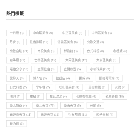
熱門標籤
一日遊
(3)
中山區美食
(9)
中正區美食
(3)
中西區美食
(3)
丹麥
(6)
住宿推薦
(12)
信義區美食
(6)
北歐交通
(3)
北歐自助
(21)
南投美食
(3)
博物館
(3)
台式料理
(8)
咖哩飯
(6)
咖啡廳
(21)
士林區美食
(15)
大同區美食
(17)
大安區美食
(8)
婚禮分享
(10)
宜蘭住宿
(3)
宜蘭旅遊
(5)
小琉球美食
(3)
愛聊天
(3)
懶人包
(3)
拉麵店
(4)
挪威
(8)
斯德哥爾摩
(3)
日式料理
(7)
早午餐
(7)
松山區美食
(4)
民宿推薦
(2)
火鍋
(4)
瑞典
(7)
甜點
(8)
羅瓦涅米
(4)
老屋咖啡廳
(6)
老屋餐廳
(18)
臺北旅遊
(4)
臺北美食
(73)
臺南美食
(5)
芬蘭
(8)
花蓮市美食
(11)
花蓮美食
(11)
行程規劃
(11)
親子景點
(4)
餐酒館
(3)