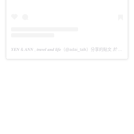
𝒀𝑬𝑵 & 𝑨𝑵𝑵 , 𝒕𝒓𝒂𝒗𝒆𝒍 𝒂𝒏𝒅 𝒍𝒊𝒇𝒆（@adai_talk）分享的貼文
於
PDT 20