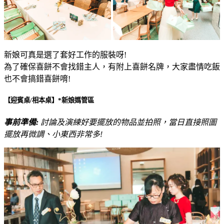
新娘可真是選了套好工作的服裝呀!
為了確保喜餅不會找錯主人，有附上喜餅名牌，大家盡情吃飯
也不會搞錯喜餅唷!
【迎賓桌/相本桌】*新娘媽管區
事前準備:
討論及演練好要擺放的物品並拍照，當日直接照圖
擺放再微調、小東西非常多!