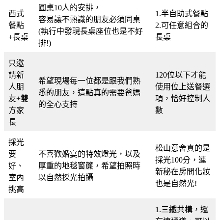
圓桌10人的安排，
西式
1.半自助式餐點
容易讓不熟識的朋友必須同桌
餐點
2.可任意組合的
(執行中發現長桌座位也是不好
+長桌
長桌
排!)
只邀
請新
120位以下才能
希望現場每一位都是跟我們熟
人朋
使用位上送餐選
悉的朋友，這點真的需要爸媽
友+雙
項，恰好控制人
的全心支持
方家
數
長
採光
松山意舍真的是
要
不喜歡婚宴的特效燈光，以及
採光100分，連
好、
厚重的地毯窗簾，希望拍照時
新秘在房間化妝
室內
以自然採光拍攝
也是自然光!
挑高
1.三鐵共構，還