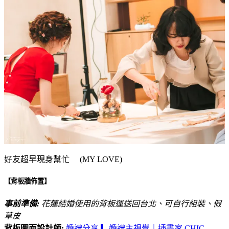
好友超早現身幫忙 (MY LOVE)
【背板牆佈置】
事前準備:
花蓮結婚使用的背板運送回台北、可自行組裝、假
草皮
背板圖面設計師:
婚禮分享 ▎婚禮主視覺｜插畫家 CHIC