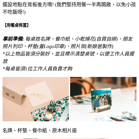
擺設地點在背板後方唷! (我們堅持用餐一半再開啟，以免小孩
不吃飯呀!)
【用餐桌佈置】
事前準備:
每桌姓名牌、餐巾紙、小乾燥花(自買自綁)、朋友
照片列印、杯墊(蓋Logo印章)、照片架(新娘爸製作)
*以上物品皆須分裝好，並且標示清楚桌號，以便工作人員擺
放
*每桌皆須1位工作人員負責才夠
名牌、杯墊、餐巾紙、原木相片座