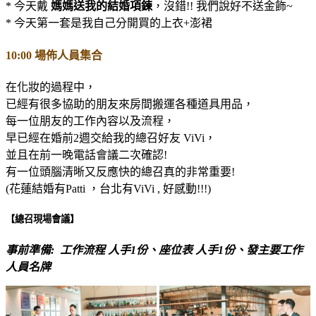
* 今天戴
媽媽送我的結婚項鍊
，沒錯!! 我們說好不送金飾~
* 今天第一套是我自己分開買的上衣+澎裙
10:00 場佈人員集合
在化妝的過程中，
已經有很多協助的朋友來房間搬運各種道具用品，
每一位朋友的工作內容以及流程，
早已經在婚前2週交給我的總召好友 ViVi，
並且在前一晚電話會議二次確認!
有一位頭腦清晰又反應快的總召真的非常重要!
(花蓮結婚有Patti ，台北有ViVi , 好感動!!!)
【總召現場會議】
事前準備: 工作流程 人手1份、座位表 人手1份、發主要工作
人員名牌