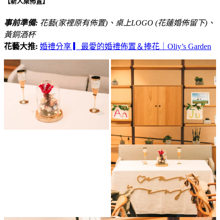
【新人桌佈置】
事前準備:
花藝(家裡原有佈置)、桌上LOGO (花蓮婚佈留下)、
黃銅酒杯
花藝大推:
婚禮分享 ▎最愛的婚禮佈置＆捧花｜Oliy’s Garden