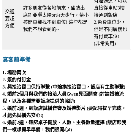
有連通道，可以
許多朋友從各地前來，盛裝出
直接從車站3樓
交通
席卻要曬太陽or雨天步行，帶小
接通到飯店
要超
孩開車卻找不到車位! 這些都是
2.免費車位少，
方便
我們不想看到的~
但是不同層樓也
有付費車位!
(非常夠用)
宴客前準備
1. 場勘兩次
2. 簽約付訂金
3. 與接洽窗口保持聯繫 (中途換接洽窗口，飯店有主動聯繫)
4. 婚前2個月與我們的接洽人員Gwen見面開會 (討論婚禮流
程，以及各種需要飯店提供的協助)
5. 婚前2週，到飯店試播音響及婚禮影片 (要記得提早完成，
才能先試播先安心!)
6. 婚前2週，確認桌子擺放、人數、主餐數量選擇 (飯店跟我
們一樣想提早準備，我們很開心!)