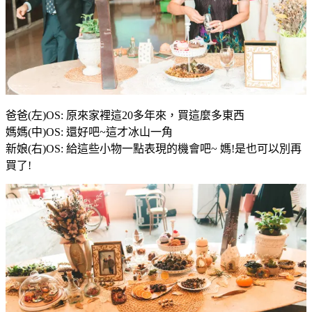
爸爸(左)OS: 原來家裡這20多年來，買這麼多東西
媽媽(中)OS: 還好吧~這才冰山一角
新娘(右)OS: 給這些小物一點表現的機會吧~ 媽!是也可以別再
買了!