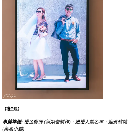
【禮金區】
事前準備:
禮金郵筒 (新娘爸製作)、送禮人簽名本、迎賓軟糖
(菓風小舖)