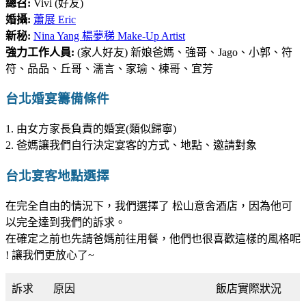
總召:
Vivi (好友)
婚攝:
蕭展 Eric
新秘:
Nina Yang 楊夢稊 Make-Up Artist
強力工作人員:
(家人好友) 新娘爸媽、強哥、Jago、小郭、符
符、品品、丘哥、濡言、家瑜、棟哥、宜芳
台北婚宴籌備條件
1. 由女方家長負責的婚宴(類似歸寧)
2. 爸媽讓我們自行決定宴客的方式、地點、邀請對象
台北宴客地點選擇
在完全自由的情況下，我們選擇了 松山意舍酒店，因為他可
以完全達到我們的訴求。
在確定之前也先請爸媽前往用餐，他們也很喜歡這樣的風格呢
! 讓我們更放心了~
訴求
原因
飯店實際狀況