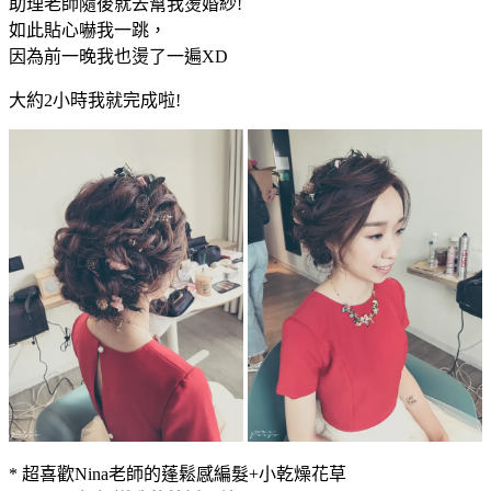
助理老師隨後就去幫我燙婚紗!
如此貼心嚇我一跳，
因為前一晚我也燙了一遍XD
大約2小時我就完成啦!
* 超喜歡Nina老師的蓬鬆感編髮+小乾燥花草