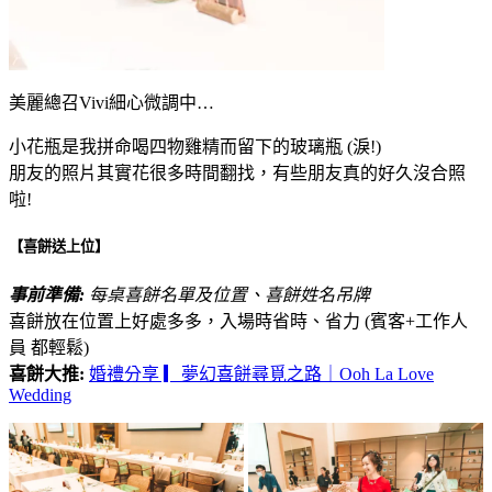
美麗總召Vivi細心微調中…
小花瓶是我拼命喝四物雞精而留下的玻璃瓶 (淚!)
朋友的照片其實花很多時間翻找，有些朋友真的好久沒合照
啦!
【喜餅送上位】
事前準備:
每桌喜餅名單及位置、喜餅姓名吊牌
喜餅放在位置上好處多多，入場時省時、省力 (賓客+工作人
員 都輕鬆)
喜餅大推:
婚禮分享 ▎夢幻喜餅尋覓之路｜Ooh La Love
Wedding