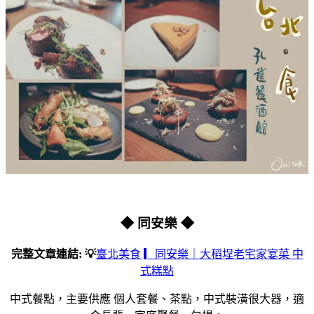
◆ 同安樂 ◆
完整文章連結: 💡
臺北美食 ▎同安樂｜大稻埕老宅家宴菜 中
式糕點
中式餐點，主要供應 個人套餐、茶點，中式裝潢很大器，適