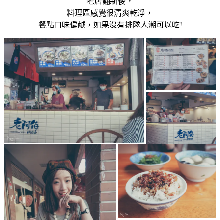
老店翻新後，
料理區感覺很清爽乾淨，
餐點口味偏鹹，如果沒有排隊人潮可以吃!