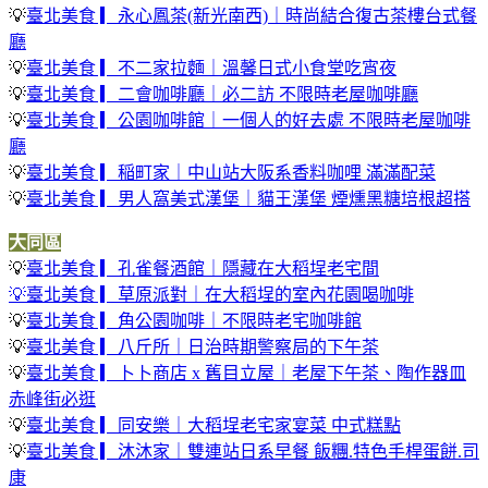
💡
臺北美食 ▎永心鳳茶(新光南西)｜時尚結合復古茶樓台式餐
廳
💡
臺北美食 ▎不二家拉麵｜溫馨日式小食堂吃宵夜
💡
臺北美食 ▎二會咖啡廳｜必二訪 不限時老屋咖啡廳
💡
臺北美食 ▎公園咖啡館｜一個人的好去處 不限時老屋咖啡
廳
💡
臺北美食 ▎稲町家｜中山站大阪系香料咖哩 滿滿配菜
💡
臺北美食 ▎男人窩美式漢堡｜貓王漢堡 煙燻黑糖培根超搭
大同區
💡
臺北美食 ▎孔雀餐酒館｜隱藏在大稻埕老宅間
💡臺北美食 ▎草原派對｜在大稻埕的室內花園喝咖啡
💡
臺北美食 ▎角公園咖啡｜不限時老宅咖啡館
💡
臺北美食 ▎八斤所｜日治時期警察局的下午茶
💡
臺北美食 ▎卜卜商店 x 舊目立屋｜老屋下午茶、陶作器皿
赤峰街必逛
💡
臺北美食 ▎同安樂｜大稻埕老宅家宴菜 中式糕點
💡
臺北美食 ▎沐沐家｜雙連站日系早餐 飯糰.特色手桿蛋餅.司
康