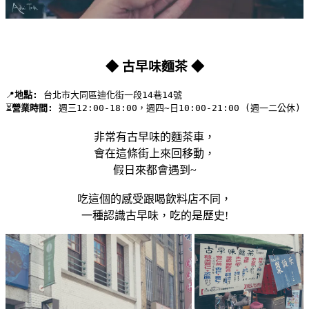
◆ 古早味麵茶 ◆
📍
地點:
 台北市大同區迪化街一段14巷14號 
⏳
營業時間:
 週三12:00-18:00，週四~日10:00-21:00 (週一二公休)
非常有古早味的麵茶車，
會在這條街上來回移動，
假日來都會遇到~
吃這個的感受跟喝飲料店不同，
一種認識古早味，吃的是歷史!