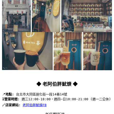
◆ 老阿伯胖魷焿 ◆
📍
地點:
 台北市大同區迪化街一段14巷14號 
⏳
營業時間:
 週三12:00-18:00，週四~日10:00-21:00 (週一二公休)
🔗
店家網站:
老阿伯胖魷焿FB