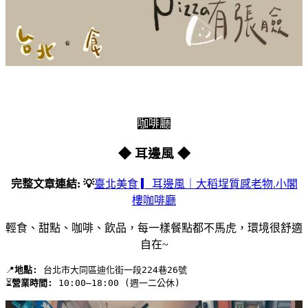
咖啡廳
◆ 耳邊風 ◆
完整文章連結: 💡
臺北美食 ▎耳邊風｜大稻埕質感老物.小閣
樓咖啡廳
輕食、甜點、咖啡、飲品，每一樣餐點都不馬虎，環境很舒適
自在~
📍
地點:
 台北市大同區迪化街一段224巷26號 
⏳
營業時間:
 10:00–18:00 (週一二公休)