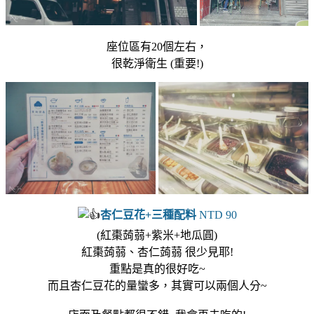
座位區有20個左右，
很乾淨衛生 (重要!)
杏仁豆花+三種配料
NTD 90
(紅棗蒟蒻+紫米+地瓜圓)
紅棗蒟蒻、杏仁蒟蒻 很少見耶!
重點是真的很好吃~
而且杏仁豆花的量蠻多，其實可以兩個人分~