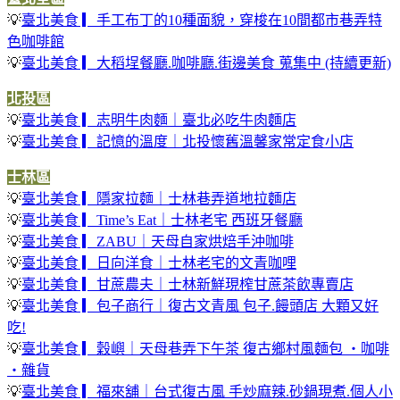
💡
臺北美食 ▎手工布丁的10種面貌，穿梭在10間都市巷弄特
色咖啡館
💡
臺北美食 ▎大稻埕餐廳.咖啡廳.街邊美食 蒐集中 (持續更新)
北投區
💡
臺北美食 ▎志明牛肉麵｜臺北必吃牛肉麵店
💡
臺北美食 ▎記憶的溫度｜北投懷舊溫馨家常定食小店
士林區
💡
臺北美食 ▎隱家拉麵｜士林巷弄道地拉麵店
💡
臺北美食 ▎Time’s Eat｜士林老宅 西班牙餐廳
💡
臺北美食 ▎ZABU｜天母自家烘焙手沖咖啡
💡
臺北美食 ▎日向洋食｜士林老宅的文青咖哩
💡
臺北美食 ▎甘蔗農夫｜士林新鮮現榨甘蔗茶飲專賣店
💡
臺北美食 ▎包子商行｜復古文青風 包子.饅頭店 大顆又好
吃!
💡
臺北美食 ▎穀嶼｜天母巷弄下午茶 復古鄉村風麵包 ‧咖啡
‧雜貨
💡
臺北美食 ▎福來舖｜台式復古風 手炒麻辣.砂鍋現煮.個人小