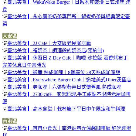
💡
臺北美食 ▎WakuWaku Burger｜日系木質裝潢 日式漢堡 洋
食
💡
臺北美食 ▎永心鳳茶奶茶專門所｜鍋煮奶茶與經典限定臺
菜
大安區
💡
臺北美食 ▎2J Cafe｜大安區老屋咖啡廳
💡
臺北美食 ▎福奶茶｜調酒般的奶茶店(預約制)
💡
臺北美食 ▎休習日 Z Day Cafe｜咖哩·沙拉飯·酒香烤布丁
完美休息日午茶時光
💡
臺北美食 ▎通庵 熟成咖哩｜8個座位 28天熟成咖哩飯
💡
臺北美食 ▎Everywhere Burger Club｜道地美式Diner漢堡店
💡
臺北美食 ▎老咖哩｜六張犁巷弄日式懷舊風 熟成咖哩
💡
臺北美食 ▎2730 café｜家常料理.手工甜點不限時老屋咖啡
廳
💡
臺北美食 ▎高木食堂｜乾杯旗下平日中午限定和牛料理
南港區
💡
臺北美食 ▎苒冉小食光｜南港站巷弄溫馨咖啡廳 好吃雞蛋
糕