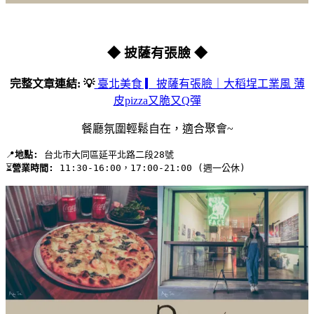
◆ 披薩有張臉 ◆
完整文章連結: 💡
臺北美食 ▎披薩有張臉｜大稻埕工業風 薄
皮pizza又脆又Q彈
餐廳氛圍輕鬆自在，適合聚會~
📍
地點:
 台北市大同區延平北路二段28號 
⏳
營業時間:
 11:30-16:00，17:00-21:00 (週一公休)