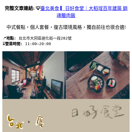
完整文章連結: 💡
臺北美食 ▎日好食堂｜大稻埕百年建築 銷
魂臘肉飯
中式餐點，個人套餐，復古環境風格，獨自前往也很合適!
📍
地點:
 台北市大同區迪化街一段282號 
⏳
營業時間:
 11:00–20:00