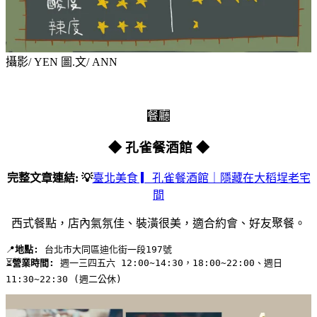
攝影/ YEN 圖.文/ ANN
餐廳
◆ 孔雀餐酒館 ◆
完整文章連結: 💡
臺北美食 ▎孔雀餐酒館｜隱藏在大稻埕老宅
間
西式餐點，店內氣氛佳、裝潢很美，適合約會、好友聚餐。
📍
地點:
 台北市大同區迪化街一段197號 
⏳
營業時間:
 週一三四五六 12:00~14:30，18:00~22:00、週日 
11:30~22:30 (週二公休)