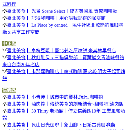
式料理
💡
臺北美食 ▎光景 Scene Select｜復古英國風 質感咖啡廳
💡
臺北美食 ▎記得我咖啡｜用心讓我記得的咖啡館
💡
臺北美食 ▎La Place by centred｜民生社區北歐簡約風咖啡
廳 x 共享工作空間
中正區
💡
臺北美食 ▎阜杭豆漿｜臺北必吃厚燒餅 米其林早餐店
💡
臺北美食 ▎秋紅肚房 x 三貓俱樂部｜寶藏巖文青滷味餐館
來自台南20年老店
💡
臺北美食 ▎卡那達咖啡店｜韓式咖啡廳 必吃明太子起司烤
餅
信義區
💡
臺北美食 ▎小青苑｜城市中的叢林.玩具.咖啡館
💡
臺北美食 ▎滷肉控｜傳統美食的創新結合~翻轉吧!滷肉飯
💡
臺北美食 ▎30 Thirty 老酒館｜佇立信義區10年 工業風餐酒
館
💡
臺北美食 ▎象山日光珈琲｜象山腳下日系古典咖啡廳