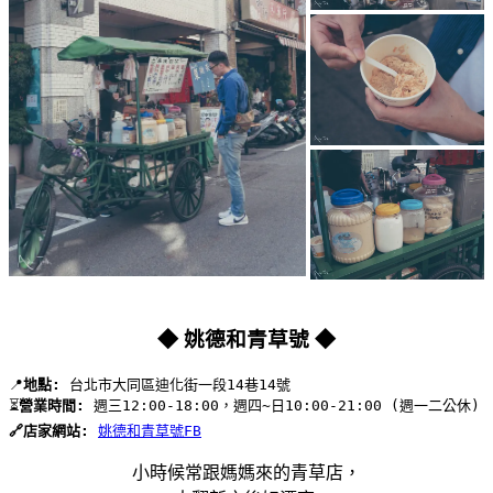
◆ 姚德和青草號 ◆
📍
地點:
 台北市大同區迪化街一段14巷14號 
⏳
營業時間:
 週三12:00-18:00，週四~日10:00-21:00 (週一二公休)
🔗店家網站:
姚德和青草號FB
小時候常跟媽媽來的青草店，