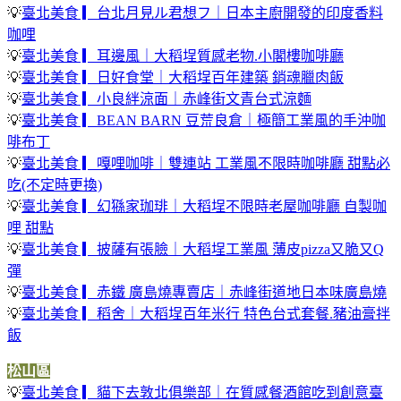
💡
臺北美食 ▎台北月見ル君想フ｜日本主廚開發的印度香料
咖哩
💡
臺北美食 ▎耳邊風｜大稻埕質感老物.小閣樓咖啡廳
💡
臺北美食 ▎日好食堂｜大稻埕百年建築 銷魂臘肉飯
💡
臺北美食 ▎小良絆涼面｜赤峰街文青台式涼麵
💡
臺北美食 ▎BEAN BARN 豆荒良倉｜極簡工業風的手沖咖
啡布丁
💡
臺北美食 ▎嘎哩咖啡｜雙連站 工業風不限時咖啡廳 甜點必
吃(不定時更換)
💡
臺北美食 ▎幻猻家珈琲｜大稻埕不限時老屋咖啡廳 自製咖
哩 甜點
💡
臺北美食 ▎披薩有張臉｜大稻埕工業風 薄皮pizza又脆又Q
彈
💡
臺北美食 ▎赤鐵 廣島燒專賣店｜赤峰街道地日本味廣島燒
💡
臺北美食 ▎稻舍｜大稻埕百年米行 特色台式套餐.豬油膏拌
飯
松山區
💡
臺北美食 ▎貓下去敦北俱樂部｜在質感餐酒館吃到創意臺