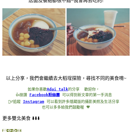
店面及餐點都很不錯~我會再去吃的!
以上分享，我們會繼續去大稻埕探險，尋找不同的美食唷~
如果你喜歡
Adai talk
的分享
歡迎你，
 👍按讚 
Facebook粉絲團
 可以得到新文章的第一手消息
🏃‍♂️追蹤 
Instagram
 可以看到許多隱藏版的攝影美照及生活分享
也可以多多給我們鼓勵喔 🧡
更多雙北美食 ⬇️⬇️⬇️
臺北全區