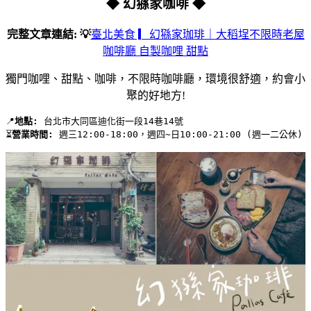
◆ 幻猻家咖啡 ◆
完整文章連結: 💡
臺北美食 ▎幻猻家珈琲｜大稻埕不限時老屋
咖啡廳 自製咖哩 甜點
獨門咖哩、甜點、咖啡，不限時咖啡廳，環境很舒適，約會小
聚的好地方!
📍
地點:
 台北市大同區迪化街一段14巷14號 
⏳
營業時間:
 週三12:00-18:00，週四~日10:00-21:00 (週一二公休)