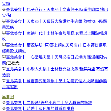
火鍋
💡
臺北美食 ▎包子商行 x 天東86｜文青包子.時尚牛肉麵 擦出
火花!
💡
臺北美食 ▎天東86｜天母超大塊爆筋牛肉麵 熬煮72小時蔬
果湯底
💡
臺北美食 ▎摩德年代｜士林午夜咖啡廳.10種以上甜點都想
吃
💡
臺北美食 ▎慶祝烘焙 (原/野上麵包天母店)｜日本師傅傳承
經典歐式麵包
💡
臺北美食 ▎一心堂燒肉屋｜天母必推日式燒肉 雞湯無限供
應
(已歇業)
💡
臺北美食 ▎小聚人火鍋｜士林新開幕火鍋 新鮮菜盤 有蝦有
蛤蠣
💡
臺北美食 ▎蘇吉泰式風味鍋｜芝山站泰式個人火鍋 超酥脆
月亮蝦餅
中山區
💡
臺北美食 ▎二條通*綠島小夜曲｜令人難忘的飯糰
💡
臺北美食 ▎時差｜灰色調的質感咖啡廳