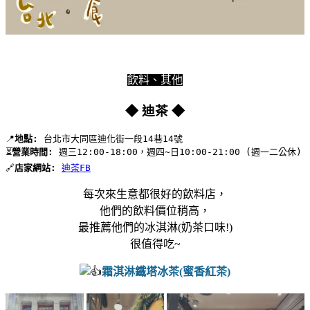
飲料、其他
◆ 迪茶 ◆
📍
地點:
 台北市大同區迪化街一段14巷14號 
⏳
營業時間:
 週三12:00-18:00，週四~日10:00-21:00 (週一二公休)
🔗
店家網站: 
迪茶FB
每次來生意都很好的飲料店，
他們的飲料價位稍高，
最推薦他們的冰淇淋(奶茶口味!)
很值得吃~
霜淇淋鐵塔冰茶(蜜香紅茶)