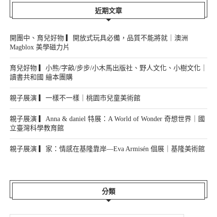
近期文章
開團中、育兒好物 ▎開放式玩具必備，品質不能將就｜澳洲
Magblox 美學磁力片
育兒好物 ▎小熊/字畝/步步/小木馬出版社、野人文化、小樹文化｜
讀書共和國 繪本團購
親子展演 ▎一樣不一樣｜桃園市兒童美術館
親子展演 ▎Anna & daniel 特展：A World of Wonder 奇想世界｜國
立臺灣科學教育館
親子展演 ▎家：情感在基隆靠岸—Eva Armisén 個展｜基隆美術館
分類