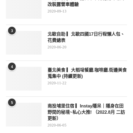
改裝露營車體驗
2020-09-13
3
北歐自助 ▎北歐四國17日行程懶人包、
花費總表
2020-06-20
4
臺北美食 ▎大稻埕餐廳.咖啡廳.街邊美食
蒐集中 (持續更新)
2020-11-22
5
南投埔里住宿 ▎Instay隱呆｜隱身在田
野間的秘境~私心大推! （2022.8月 二訪
更新）
2020-06-05