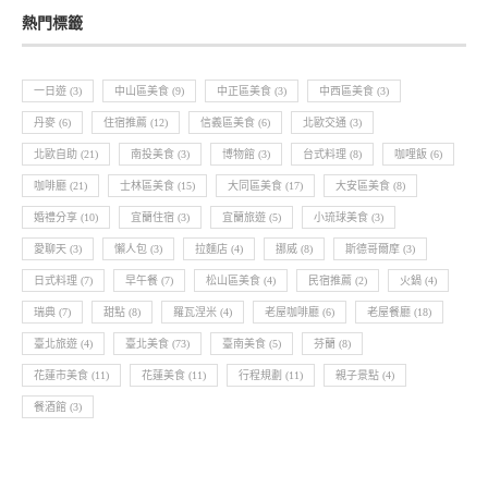
熱門標籤
一日遊
(3)
中山區美食
(9)
中正區美食
(3)
中西區美食
(3)
丹麥
(6)
住宿推薦
(12)
信義區美食
(6)
北歐交通
(3)
北歐自助
(21)
南投美食
(3)
博物館
(3)
台式料理
(8)
咖哩飯
(6)
咖啡廳
(21)
士林區美食
(15)
大同區美食
(17)
大安區美食
(8)
婚禮分享
(10)
宜蘭住宿
(3)
宜蘭旅遊
(5)
小琉球美食
(3)
愛聊天
(3)
懶人包
(3)
拉麵店
(4)
挪威
(8)
斯德哥爾摩
(3)
日式料理
(7)
早午餐
(7)
松山區美食
(4)
民宿推薦
(2)
火鍋
(4)
瑞典
(7)
甜點
(8)
羅瓦涅米
(4)
老屋咖啡廳
(6)
老屋餐廳
(18)
臺北旅遊
(4)
臺北美食
(73)
臺南美食
(5)
芬蘭
(8)
花蓮市美食
(11)
花蓮美食
(11)
行程規劃
(11)
親子景點
(4)
餐酒館
(3)