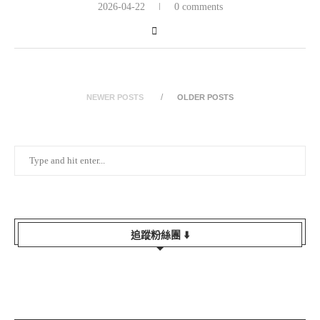
2026-04-22
0 comments
NEWER POSTS
OLDER POSTS
追蹤粉絲團 ⬇️