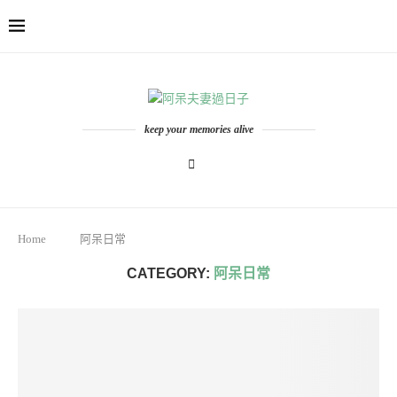
keep your memories alive
Home
阿呆日常
CATEGORY:
阿呆日常