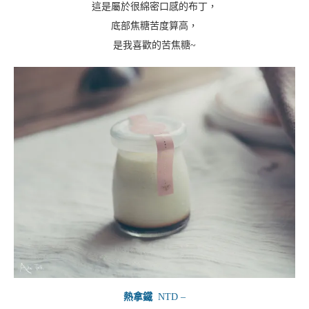
這是屬於很綿密口感的布丁，
底部焦糖苦度算高，
是我喜歡的苦焦糖~
熱拿鐵
NTD –