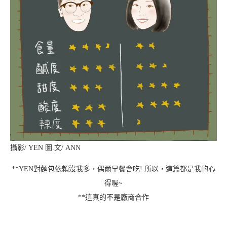
攝影/ YEN 圖.文/ ANN
**YEN對麵包依賴沒我多，偶爾早餐會吃! 所以，這篇都是我的心
得喔~
**這真的不是廠商合作