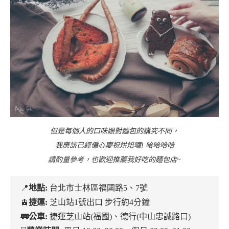
但是每個人的口味跟對麵包的講究不同，
我應該已經偏心慶祝烘焙囉! 哈哈哈哈
請酌量參考，也歡迎推薦我好吃的麵包店~
📍
地點:
台北市士林區福國路5、7號
🚊
捷運:
芝山站1號出口 步行約4分鐘
🚃公車:
捷運芝山站(福國)、德行(中山忠誠路口)