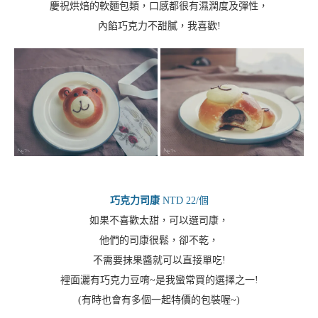
慶祝烘焙的軟麵包類，口感都很有濕潤度及彈性，
內餡巧克力不甜膩，我喜歡!
巧克力司康
NTD 22/個
如果不喜歡太甜，可以選司康，
他們的司康很鬆，卻不乾，
不需要抹果醬就可以直接單吃!
裡面灑有巧克力豆唷~是我蠻常買的選擇之一!
(有時也會有多個一起特價的包裝喔~)