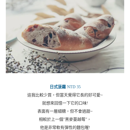
日式菠蘿
NTD 35
這我比較少買，但當天覺得它長的好可愛~
就想來回憶一下它的口味!
表面有一層細糖，但不會過甜~
相較於上一個”黑麥蔓越莓”，
他是非常軟有彈性的麵包喔!