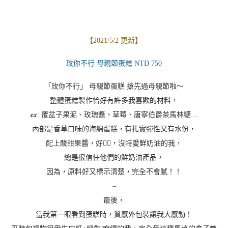
我又餓又只想吃清爽的早餐！
打開冰箱突然看到前一天冰進的「
巧克力水果三明治
」！
“啊～我現在就是想吃這個啦！”
馬上倒一杯鮮奶茶搭配❤️
（以最快速度奔去拿相機拍個開箱）
立刻開動！
–
第一次吃到巧克力吐司做水果三明治，
完全不膩的鮮奶油搭配台灣好吃的香蕉&鳳梨，
吐司沒有硬邊，冰冰的也好吃！
我覺得屬於口味比較清淡的組合喔😋