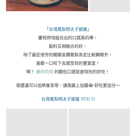
超厚又酥又不會甜膩，
加上慶祝的吐司本來就超𝑸，
真的跟著內心小惡魔一起吃下去～
奶酥厚片 NTD 180/包 (3入)
「
台灣鳳梨明太子披薩
」
慶祝烘培組合出的口感真的棒，