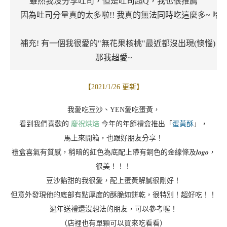
雖然我沒分享吐司，但是吐司超Q，我也很推薦
因為吐司分量真的太多啦!! 我真的無法同時吃這麼多~ 哈
補充! 有一個我很愛的"無花果核桃"最近都沒出現(懊惱)
那我超愛~
【2021/1/26 更新】
我愛吃豆沙、YEN愛吃蛋黃，
看到我們喜歡的
慶祝烘焙
今年的年節禮盒推出「
蛋黃酥
」，
馬上來開箱，也跟好朋友分享！
禮盒喜氣有質感，稍暗的紅色為底配上帶有銅色的金線條及𝒍𝒐𝒈𝒐，
很美！！！
豆沙餡甜的我很愛，配上蛋黃解膩很剛好！
但意外發現他的底部有點厚度的酥脆如餅乾，很特別！超好吃！！
過年送禮還沒想法的朋友，可以參考喔！
（店裡也有單顆可以買來吃看看）