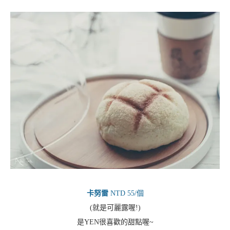
卡努雷
NTD 55/個
(就是可麗露喔!)
是YEN很喜歡的甜點喔~