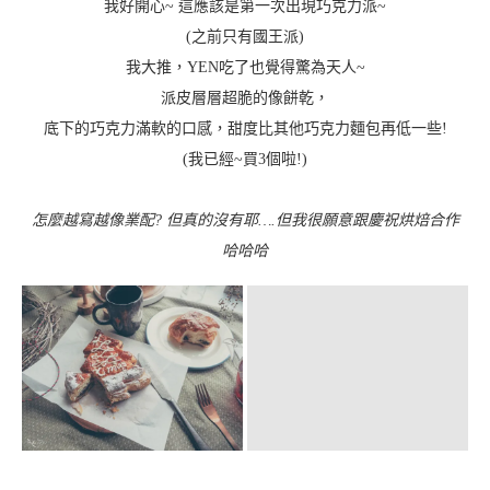
我好開心~ 這應該是第一次出現巧克力派~
(之前只有國王派)
我大推，YEN吃了也覺得驚為天人~
派皮層層超脆的像餅乾，
底下的巧克力滿軟的口感，甜度比其他巧克力麵包再低一些!
(我已經~買3個啦!)
怎麼越寫越像業配? 但真的沒有耶….但我很願意跟慶祝烘焙合作
哈哈哈