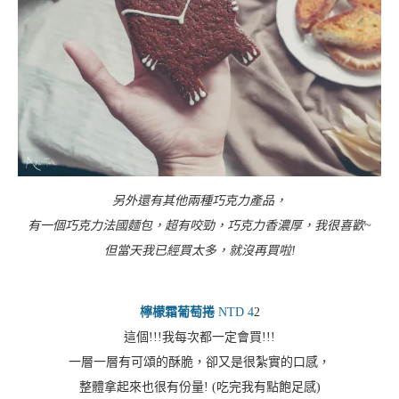
另外還有其他兩種巧克力產品，
有一個巧克力法國麵包，超有咬勁，巧克力香濃厚，我很喜歡~
但當天我已經買太多，就沒再買啦!
檸檬霜葡萄捲
NTD 4
2
這個!!!我每次都一定會買!!!
一層一層有可頌的酥脆，卻又是很紮實的口感，
整體拿起來也很有份量! (吃完我有點飽足感)