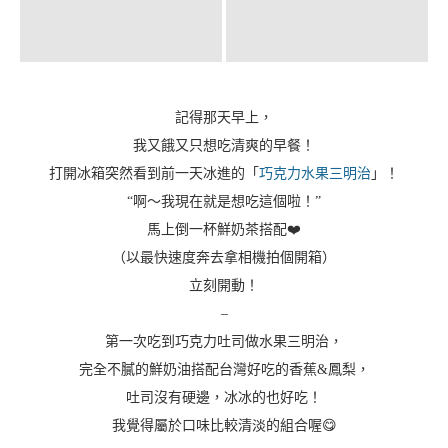
餡料互相融合的好，
除了最近很夯的關廟金鑽鳳梨肯定比較顯眼外，
喜歡一口咬下去感受到的豐富度！
啊！
慶祝烘焙
的麵包口感就是特別的好吃！
很建議可以加熱後享用，讓我餓上加餓😂 好吃更加分～
台灣鳳梨明太子披薩 NTD 55
記得那天早上，