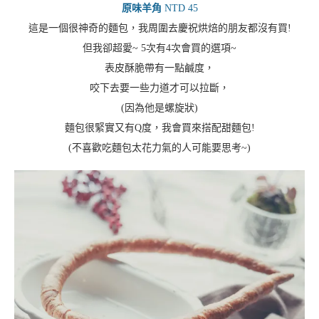
原味羊角
NTD 45
這是一個很神奇的麵包，我周圍去慶祝烘焙的朋友都沒有買!
但我卻超愛~ 5次有4次會買的選項~
表皮酥脆帶有一點鹹度，
咬下去要一些力道才可以拉斷，
(因為他是螺旋狀)
麵包很緊實又有Q度，我會買來搭配甜麵包!
(不喜歡吃麵包太花力氣的人可能要思考~)