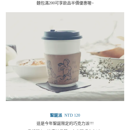
麵包滿200可享飲品半價優惠喔~
聖誕派
NTD 120
這是今年聖誕限定的巧克力派!!!