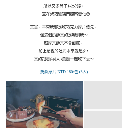
【2021/3/18 更新】
最近吃到
慶祝烘焙
的新品，
是歐洲冠軍奶油製作的「
奶酥厚片
」，
購買後回家使用烤箱170度，烤7分鐘，
我喜歡更酥脆為焦感，
所以又多等了1-2分鐘，
一直在烤箱玻璃門觀察變化😅
其實，平常我都是吃巧克力厚片優先，
但這個奶酥真的是嚇到我～