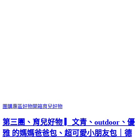
團購專區
好物開箱
育兒好物
第三團、育兒好物 ▎文青、outdoor、優
雅 的媽媽爸爸包、超可愛小朋友包｜德