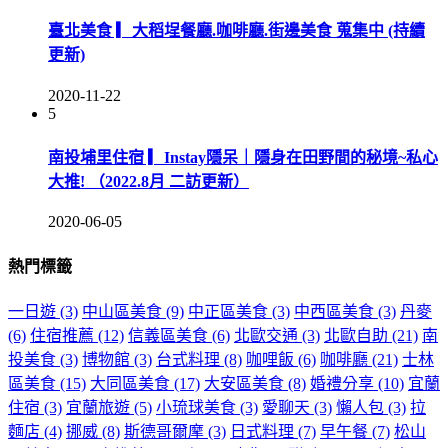
臺北美食 ▎大稻埕餐廳.咖啡廳.街邊美食 蒐集中 (持續
更新)
2020-11-22
5
南投埔里住宿 ▎Instay隱呆｜隱身在田野間的秘境~私心
大推! （2022.8月 二訪更新）
2020-06-05
熱門標籤
一日遊
(3)
中山區美食
(9)
中正區美食
(3)
中西區美食
(3)
丹麥
(6)
住宿推薦
(12)
信義區美食
(6)
北歐交通
(3)
北歐自助
(21)
南
投美食
(3)
博物館
(3)
台式料理
(8)
咖哩飯
(6)
咖啡廳
(21)
士林
區美食
(15)
大同區美食
(17)
大安區美食
(8)
婚禮分享
(10)
宜蘭
住宿
(3)
宜蘭旅遊
(5)
小琉球美食
(3)
愛聊天
(3)
懶人包
(3)
拉
麵店
(4)
挪威
(8)
斯德哥爾摩
(3)
日式料理
(7)
早午餐
(7)
松山