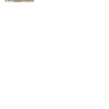
5
南投埔里住宿 ▎Instay隱呆｜隱身在田
野間的秘境~私心大推! （2022.8月 二訪
更新）
2020-06-05
熱門標籤
一日遊
(3)
中山區美食
(9)
中正區美食
(3)
中西區美食
(3)
丹麥
(6)
住宿推薦
(12)
信義區美食
(6)
北歐交通
(3)
北歐自助
(21)
南投美食
(3)
博物館
(3)
台式料理
(8)
咖哩飯
(6)
咖啡廳
(21)
士林區美食
(15)
大同區美食
(17)
大安區美食
(8)
婚禮分享
(10)
宜蘭住宿
(3)
宜蘭旅遊
(5)
小琉球美食
(3)
愛聊天
(3)
懶人包
(3)
拉麵店
(4)
挪威
(8)
斯德哥爾摩
(3)
日式料理
(7)
早午餐
(7)
松山區美食
(4)
民宿推薦
(2)
火鍋
(4)