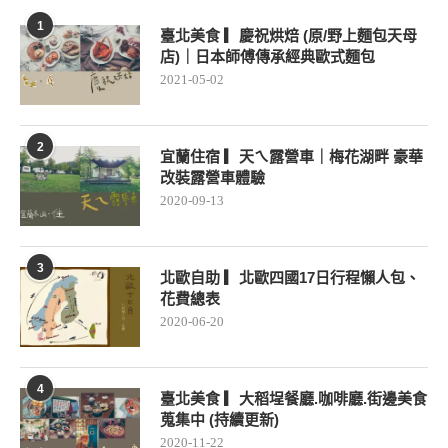
1
臺北美食 ▎慶祝烘焙 (原/野上麵包天母
店)｜日本師傅傳承經典歐式麵包
2021-05-02
2
宜蘭住宿 ▎天ㄟ露營車｜梅花湖畔 豪華
改裝露營車體驗
2020-09-13
3
北歐自助 ▎北歐四國17日行程懶人包、
花費總表
2020-06-20
4
臺北美食 ▎大稻埕餐廳.咖啡廳.街邊美食
蒐集中 (持續更新)
2020-11-22