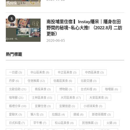
5
南投埔里住宿 ▎Instay隱呆｜隱身在田
野間的秘境~私心大推! （2022.8月 二訪
更新）
2020-06-05
熱門標籤
一日遊
(3)
中山區美食
(9)
中正區美食
(3)
中西區美食
(3)
丹麥
(6)
住宿推薦
(12)
信義區美食
(6)
北歐交通
(3)
北歐自助
(21)
南投美食
(3)
博物館
(3)
台式料理
(8)
咖哩飯
(6)
咖啡廳
(21)
士林區美食
(15)
大同區美食
(17)
大安區美食
(8)
婚禮分享
(10)
宜蘭住宿
(3)
宜蘭旅遊
(5)
小琉球美食
(3)
愛聊天
(3)
懶人包
(3)
拉麵店
(4)
挪威
(8)
斯德哥爾摩
(3)
日式料理
(7)
早午餐
(7)
松山區美食
(4)
民宿推薦
(2)
火鍋
(4)