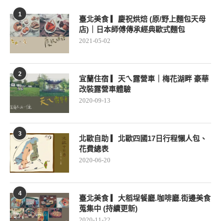
1
臺北美食 ▎慶祝烘焙 (原/野上麵包天母
店)｜日本師傅傳承經典歐式麵包
2021-05-02
2
宜蘭住宿 ▎天ㄟ露營車｜梅花湖畔 豪華
改裝露營車體驗
2020-09-13
3
北歐自助 ▎北歐四國17日行程懶人包、
花費總表
2020-06-20
4
臺北美食 ▎大稻埕餐廳.咖啡廳.街邊美食
蒐集中 (持續更新)
2020-11-22