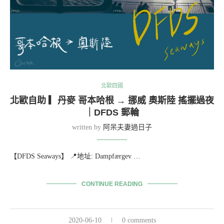
北歐四國
北歐自助 ▎丹麥 哥本哈根 → 挪威 奧斯陸 搖擺過夜
｜DFDS 郵輪