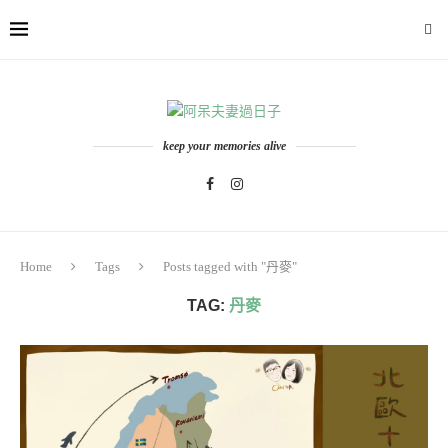
keep your memories alive
Home
Tags
Posts tagged with "丹麥"
TAG:
丹麥