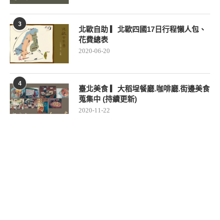
1
臺北美食 ▎慶祝烘焙 (原/野上麵包天母
店)｜日本師傅傳承經典歐式麵包
2021-05-02
2
宜蘭住宿 ▎天ㄟ露營車｜梅花湖畔 豪華
改裝露營車體驗
2020-09-13
3
北歐自助 ▎北歐四國17日行程懶人包、
花費總表
2020-06-20
4
臺北美食 ▎大稻埕餐廳.咖啡廳.街邊美食
蒐集中 (持續更新)
2020-11-22