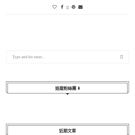
written by
阿呆夫妻過日子
【DFDS Seaways】 📍地址: Dampfærgev …
CONTINUE READING
2020-06-10
0 comments