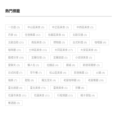
熱門標籤
一日遊
(3)
中山區美食
(9)
中正區美食
(3)
中西區美食
(3)
丹麥
(6)
住宿推薦
(12)
信義區美食
(6)
北歐交通
(3)
北歐自助
(21)
南投美食
(3)
博物館
(3)
台式料理
(8)
咖哩飯
(6)
咖啡廳
(21)
士林區美食
(15)
大同區美食
(17)
大安區美食
(8)
婚禮分享
(10)
宜蘭住宿
(3)
宜蘭旅遊
(5)
小琉球美食
(3)
愛聊天
(3)
懶人包
(3)
拉麵店
(4)
挪威
(8)
斯德哥爾摩
(3)
日式料理
(7)
早午餐
(7)
松山區美食
(4)
民宿推薦
(2)
火鍋
(4)
瑞典
(7)
甜點
(8)
羅瓦涅米
(4)
老屋咖啡廳
(6)
老屋餐廳
(18)
臺北旅遊
(4)
臺北美食
(73)
臺南美食
(5)
芬蘭
(8)
花蓮市美食
(11)
花蓮美食
(11)
行程規劃
(11)
親子景點
(4)
餐酒館
(3)