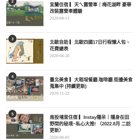
2
宜蘭住宿 ▎天ㄟ露營車｜梅花湖畔 豪華
改裝露營車體驗
2020-09-13
3
北歐自助 ▎北歐四國17日行程懶人包、
花費總表
2020-06-20
4
臺北美食 ▎大稻埕餐廳.咖啡廳.街邊美食
蒐集中 (持續更新)
2020-11-22
5
南投埔里住宿 ▎Instay隱呆｜隱身在田
野間的秘境~私心大推! （2022.8月 二訪
更新）
2020-06-05