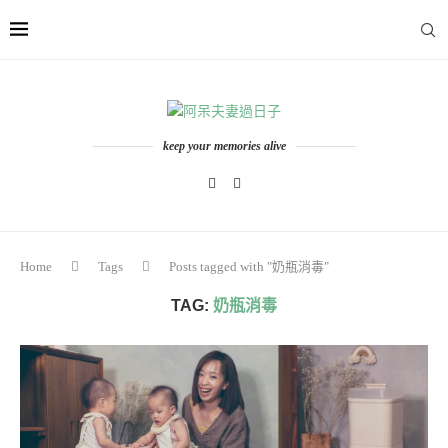
keep your memories alive
Home
Tags
Posts tagged with "奶瓶消毒"
TAG:
奶瓶消毒