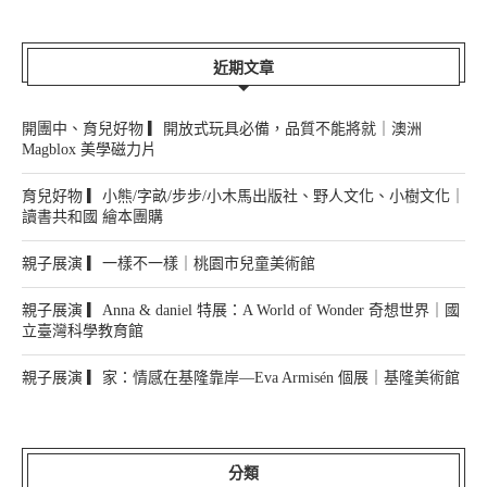
近期文章
開團中、育兒好物 ▎開放式玩具必備，品質不能將就｜澳洲
Magblox 美學磁力片
育兒好物 ▎小熊/字畝/步步/小木馬出版社、野人文化、小樹文化｜
讀書共和國 繪本團購
親子展演 ▎一樣不一樣｜桃園市兒童美術館
親子展演 ▎Anna & daniel 特展：A World of Wonder 奇想世界｜國
立臺灣科學教育館
親子展演 ▎家：情感在基隆靠岸—Eva Armisén 個展｜基隆美術館
分類