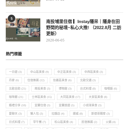
5
南投埔里住宿 ▎Instay隱呆｜隱身在田
野間的秘境~私心大推! （2022.8月 二訪
更新）
2020-06-05
熱門標籤
一日遊
(3)
中山區美食
(9)
中正區美食
(3)
中西區美食
(3)
丹麥
(6)
住宿推薦
(12)
信義區美食
(6)
北歐交通
(3)
北歐自助
(21)
南投美食
(3)
博物館
(3)
台式料理
(8)
咖哩飯
(6)
咖啡廳
(21)
士林區美食
(15)
大同區美食
(17)
大安區美食
(8)
婚禮分享
(10)
宜蘭住宿
(3)
宜蘭旅遊
(5)
小琉球美食
(3)
愛聊天
(3)
懶人包
(3)
拉麵店
(4)
挪威
(8)
斯德哥爾摩
(3)
日式料理
(7)
早午餐
(7)
松山區美食
(4)
民宿推薦
(2)
火鍋
(4)