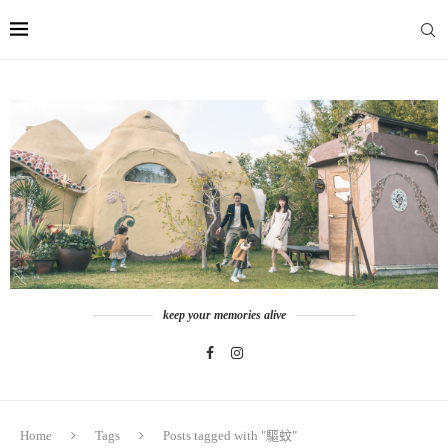
keep your memories alive
Home
Tags
Posts tagged with "驅蚊"