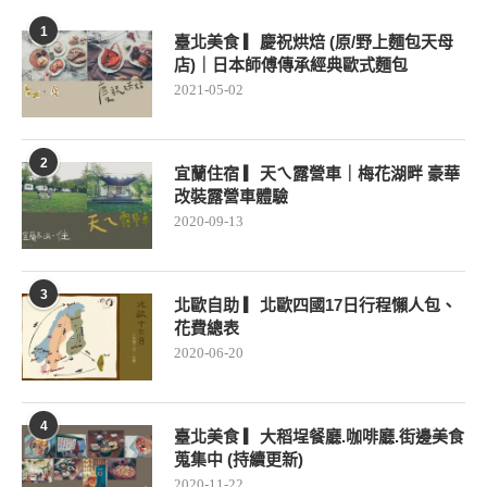
1
臺北美食 ▎慶祝烘焙 (原/野上麵包天母
店)｜日本師傅傳承經典歐式麵包
2021-05-02
2
宜蘭住宿 ▎天ㄟ露營車｜梅花湖畔 豪華
改裝露營車體驗
2020-09-13
3
北歐自助 ▎北歐四國17日行程懶人包、
花費總表
2020-06-20
4
臺北美食 ▎大稻埕餐廳.咖啡廳.街邊美食
蒐集中 (持續更新)
2020-11-22