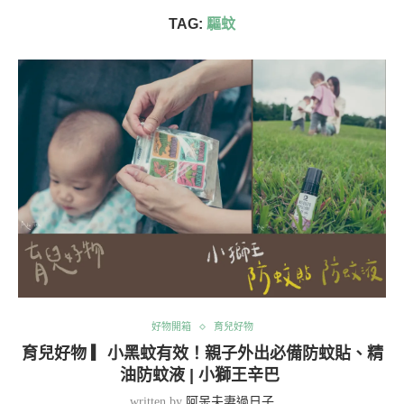
TAG:
驅蚊
好物開箱
育兒好物
育兒好物 ▎小黑蚊有效！親子外出必備防蚊貼、精
油防蚊液 | 小獅王辛巴
written by
阿呆夫妻過日子