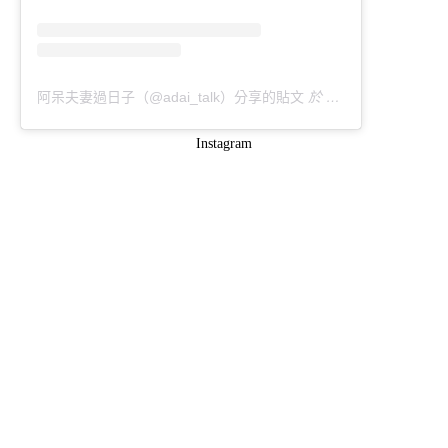
阿呆夫妻過日子（@adai_talk）分享的貼文
於
PDT 2020 年 10月
Instagram