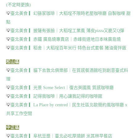
(不定時更換)
💡
臺北美食 ▎幻猻家珈琲｜大稻埕不限時老屋咖啡廳 自製咖哩 甜
點
💡
臺北美食 ▎披薩有張臉｜大稻埕工業風 薄皮pizza又脆又Q彈
💡
臺北美食 ▎赤鐵 廣島燒專賣店｜赤峰街道地日本味廣島燒
💡
臺北美食 ▎稻舍｜大稻埕百年米行 特色台式套餐.豬油膏拌飯
松山區
💡
臺北美食 ▎貓下去敦北俱樂部｜在質感餐酒館吃到創意臺式料
理
💡
臺北美食 ▎光景 Scene Select｜復古英國風 質感咖啡廳
💡
臺北美食 ▎記得我咖啡｜用心讓我記得的咖啡館
💡
臺北美食 ▎La Place by centred｜民生社區北歐簡約風咖啡廳 x
共享工作空間
中正區
💡
臺北美食 ▎阜杭豆漿｜臺北必吃厚燒餅 米其林早餐店