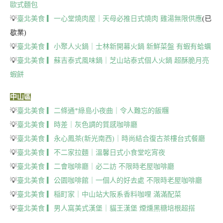
歐式麵包
💡
臺北美食 ▎一心堂燒肉屋｜天母必推日式燒肉 雞湯無限供應
(已
歇業)
💡
臺北美食 ▎小聚人火鍋｜士林新開幕火鍋 新鮮菜盤 有蝦有蛤蠣
💡
臺北美食 ▎蘇吉泰式風味鍋｜芝山站泰式個人火鍋 超酥脆月亮
蝦餅
中山區
💡
臺北美食 ▎二條通*綠島小夜曲｜令人難忘的飯糰
💡
臺北美食 ▎時差｜灰色調的質感咖啡廳
💡
臺北美食 ▎永心鳳茶(新光南西)｜時尚結合復古茶樓台式餐廳
💡
臺北美食 ▎不二家拉麵｜溫馨日式小食堂吃宵夜
💡
臺北美食 ▎二會咖啡廳｜必二訪 不限時老屋咖啡廳
💡
臺北美食 ▎公園咖啡館｜一個人的好去處 不限時老屋咖啡廳
💡
臺北美食 ▎稲町家｜中山站大阪系香料咖哩 滿滿配菜
💡
臺北美食 ▎男人窩美式漢堡｜貓王漢堡 煙燻黑糖培根超搭