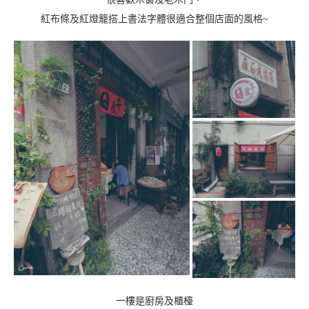
紅布條及紅燈籠搭上書法字體很適合整個店面的風格~
一樓是廚房及櫃檯