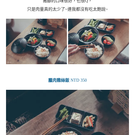
豬腳的口味很好，也很Q，
只是肉量真的太少了~連我都沒有吃太飽說~
臘肉雞絲飯
NTD 350