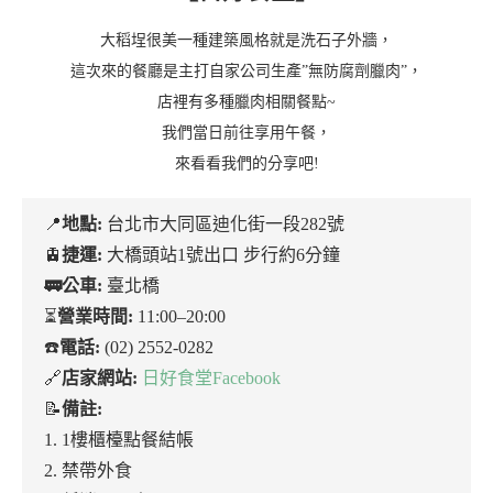
大稻埕很美一種建築風格就是洗石子外牆，
這次來的餐廳是主打自家公司生產”無防腐劑臘肉”，
店裡有多種臘肉相關餐點~
我們當日前往享用午餐，
來看看我們的分享吧!
📍
地點:
台北市大同區迪化街一段282號
🚊
捷運:
大橋頭站1號出口 步行約6分鐘
🚃公車:
臺北橋
⏳
營業時間:
11:00–20:00
☎️
電話:
(02) 2552-0282
🔗
店家網站:
日好食堂Facebook
📝
備註:
1. 1樓櫃檯點餐結帳
2. 禁帶外食