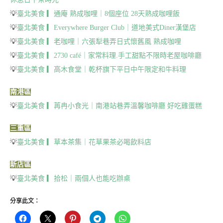
💡
臺北美食 ▎通庵 熟成咖哩｜8個座位 28天熟成咖哩飯
💡
臺北美食 ▎Everywhere Burger Club｜道地美式Diner漢堡店
💡
臺北美食 ▎老咖哩｜六張犁巷弄日式懷舊風 熟成咖哩
💡
臺北美食 ▎2730 café｜家常料理.手工甜點不限時老屋咖啡廳
💡
臺北美食 ▎高木食堂｜乾杯旗下平日中午限定和牛料理
南港區
💡
臺北美食 ▎苒冉小食光｜南港站巷弄溫馨咖啡廳 好吃雞蛋糕
三重區
💡
臺北美食 ▎草本茶集｜花草果茶必喝飲料店
新店區
💡
臺北美食 ▎拾松｜兩個人也能吃辦桌
分享此文：