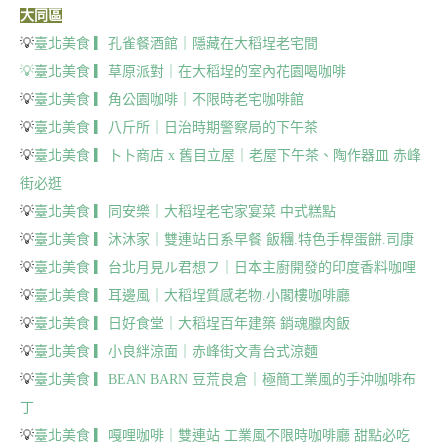
大同區
💡
臺北美食 ▎孔雀餐酒館｜隱藏在大稻埕老宅間
💡臺北美食 ▎草原派對｜在大稻埕的室內花園喝咖啡
💡
臺北美食 ▎角公園咖啡｜不限時老宅咖啡館
💡
臺北美食 ▎八斤所｜日治時期警察局的下午茶
💡
臺北美食 ▎卜卜商店 x 舊目立屋｜老屋下午茶、陶作器皿 赤峰
街必逛
💡
臺北美食 ▎同安樂｜大稻埕老宅家宴菜 中式糕點
💡
臺北美食 ▎沐沐家｜雙連站日系早餐 飯糰.特色手桿蛋餅.司康
💡
臺北美食 ▎台北月見ル君想フ｜日本主廚開發的印度香料咖哩
💡
臺北美食 ▎耳邊風｜大稻埕質感老物.小閣樓咖啡廳
💡
臺北美食 ▎日好食堂｜大稻埕百年建築 銷魂臘肉飯
💡
臺北美食 ▎小良絆涼面｜赤峰街文青台式涼麵
💡
臺北美食 ▎BEAN BARN 豆荒良倉｜極簡工業風的手沖咖啡布
丁
💡
臺北美食 ▎嘎哩咖啡｜雙連站 工業風不限時咖啡廳 甜點必吃