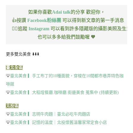
如果你喜歡
Adai talk
的分享
歡迎你，
👍按讚
Facebook粉絲團
可以得到新文章的第一手消息
🏃‍♂️追蹤
Instagram
可以看到許多隱藏版的攝影美照及生活
也可以多多給我們鼓勵喔 🧡
更多雙北美食 ⬇️⬇️⬇️
臺北全區
💡
臺北美食 ▎手工布丁的10種面貌，穿梭在10間都市巷弄特色咖
啡館
💡
臺北美食 ▎大稻埕餐廳.咖啡廳.街邊美食 蒐集中 (持續更新)
北投區
💡
臺北美食 ▎志明牛肉麵｜臺北必吃牛肉麵店
💡
臺北美食 ▎記憶的溫度｜北投懷舊溫馨家常定食小店