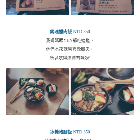
銷魂臘肉飯
NTD 350
我媽媽跟YEN都吃這道，
他們本來就蠻喜歡臘肉，
所以吃得津津有味呀!
冰糖豬腳飯
NTD 350