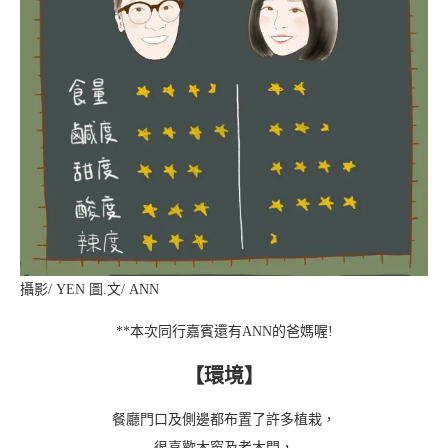
攝影/ YEN 圖.文/ ANN
**本次同行嘉賓還有ANN的爸媽喔!
【環境】
餐廳門口及側邊都布置了許多植栽，
很喜歡木窗及老木門，