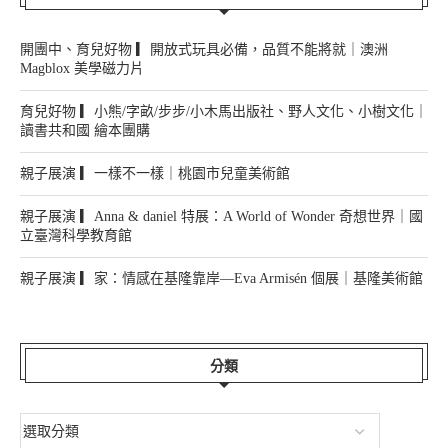
開團中、育兒好物 ▎開放式玩具必備，品質不能將就｜澳洲
Magblox 美學磁力片
育兒好物 ▎小熊/字畝/步步/小木馬出版社、野人文化、小樹文化｜
讀書共和國 繪本團購
親子展演 ▎一樣不一樣｜桃園市兒童美術館
親子展演 ▎Anna & daniel 特展：A World of Wonder 奇想世界｜國
立臺灣科學教育館
親子展演 ▎家：情感在基隆靠岸—Eva Armisén 個展｜基隆美術館
分類