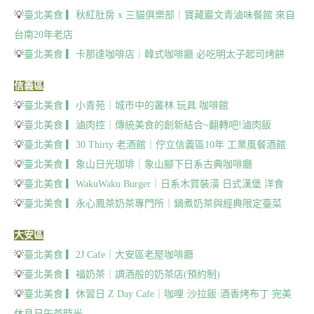
💡
臺北美食 ▎秋紅肚房 x 三貓俱樂部｜寶藏巖文青滷味餐館 來自
台南20年老店
💡
臺北美食 ▎卡那達咖啡店｜韓式咖啡廳 必吃明太子起司烤餅
信義區
💡
臺北美食 ▎小青苑｜城市中的叢林.玩具.咖啡館
💡
臺北美食 ▎滷肉控｜傳統美食的創新結合~翻轉吧!滷肉飯
💡
臺北美食 ▎30 Thirty 老酒館｜佇立信義區10年 工業風餐酒館
💡
臺北美食 ▎象山日光珈琲｜象山腳下日系古典咖啡廳
💡
臺北美食 ▎WakuWaku Burger｜日系木質裝潢 日式漢堡 洋食
💡
臺北美食 ▎永心鳳茶奶茶專門所｜鍋煮奶茶與經典限定臺菜
大安區
💡
臺北美食 ▎2J Cafe｜大安區老屋咖啡廳
💡
臺北美食 ▎福奶茶｜調酒般的奶茶店(預約制)
💡
臺北美食 ▎休習日 Z Day Cafe｜咖哩·沙拉飯·酒香烤布丁 完美
休息日午茶時光