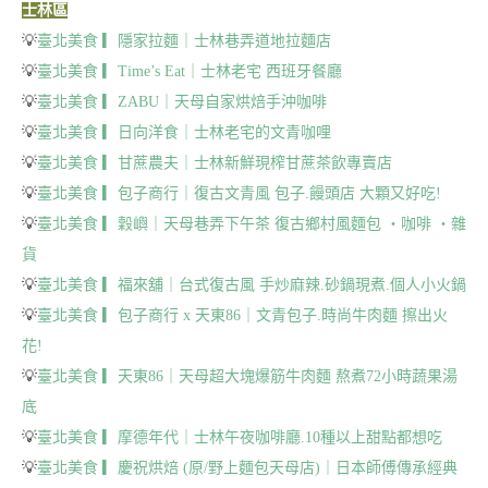
士林區
💡
臺北美食 ▎隱家拉麵｜士林巷弄道地拉麵店
💡
臺北美食 ▎Time’s Eat｜士林老宅 西班牙餐廳
💡
臺北美食 ▎ZABU｜天母自家烘焙手沖咖啡
💡
臺北美食 ▎日向洋食｜士林老宅的文青咖哩
💡
臺北美食 ▎甘蔗農夫｜士林新鮮現榨甘蔗茶飲專賣店
💡
臺北美食 ▎包子商行｜復古文青風 包子.饅頭店 大顆又好吃!
💡
臺北美食 ▎穀嶼｜天母巷弄下午茶 復古鄉村風麵包 ‧咖啡 ‧雜
貨
💡
臺北美食 ▎福來舖｜台式復古風 手炒麻辣.砂鍋現煮.個人小火鍋
💡
臺北美食 ▎包子商行 x 天東86｜文青包子.時尚牛肉麵 擦出火
花!
💡
臺北美食 ▎天東86｜天母超大塊爆筋牛肉麵 熬煮72小時蔬果湯
底
💡
臺北美食 ▎摩德年代｜士林午夜咖啡廳.10種以上甜點都想吃
💡
臺北美食 ▎慶祝烘焙 (原/野上麵包天母店)｜日本師傅傳承經典