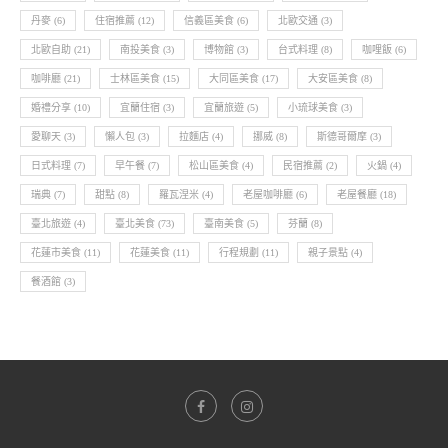
丹麥
(6)
住宿推薦
(12)
信義區美食
(6)
北歐交通
(3)
北歐自助
(21)
南投美食
(3)
博物館
(3)
台式料理
(8)
咖哩飯
(6)
咖啡廳
(21)
士林區美食
(15)
大同區美食
(17)
大安區美食
(8)
婚禮分享
(10)
宜蘭住宿
(3)
宜蘭旅遊
(5)
小琉球美食
(3)
愛聊天
(3)
懶人包
(3)
拉麵店
(4)
挪威
(8)
斯德哥爾摩
(3)
日式料理
(7)
早午餐
(7)
松山區美食
(4)
民宿推薦
(2)
火鍋
(4)
瑞典
(7)
甜點
(8)
羅瓦涅米
(4)
老屋咖啡廳
(6)
老屋餐廳
(18)
臺北旅遊
(4)
臺北美食
(73)
臺南美食
(5)
芬蘭
(8)
花蓮市美食
(11)
花蓮美食
(11)
行程規劃
(11)
親子景點
(4)
餐酒館
(3)