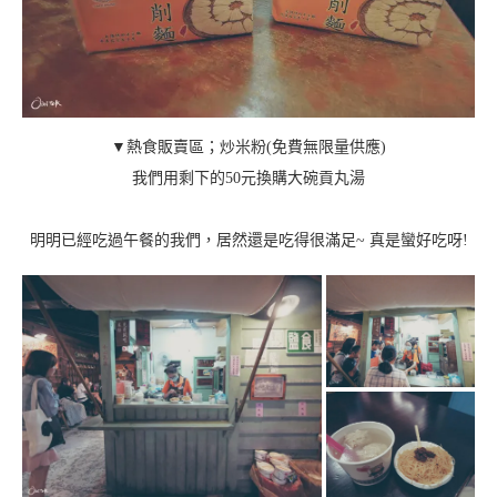
▼熱食販賣區；炒米粉(免費無限量供應)
我們用剩下的50元換購大碗貢丸湯
明明已經吃過午餐的我們，居然還是吃得很滿足~ 真是蠻好吃呀!