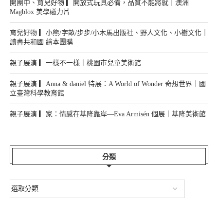
開團中、育兒好物 ▎開放式玩具必備，品質不能將就｜澳洲
Magblox 美學磁力片
育兒好物 ▎小熊/字畝/步步/小木馬出版社、野人文化、小樹文化｜
讀書共和國 繪本團購
親子展演 ▎一樣不一樣｜桃園市兒童美術館
親子展演 ▎Anna & daniel 特展：A World of Wonder 奇想世界｜國
立臺灣科學教育館
親子展演 ▎家：情感在基隆靠岸—Eva Armisén 個展｜基隆美術館
分類