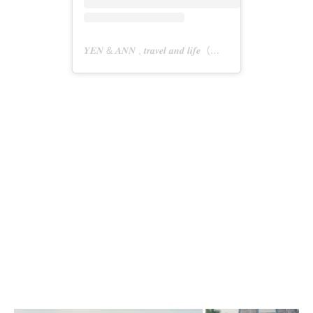
𝒀𝑬𝑵 & 𝑨𝑵𝑵 , 𝒕𝒓𝒂𝒗𝒆𝒍 𝒂𝒏𝒅 𝒍𝒊𝒇𝒆（@adai_talk）分享的貼文