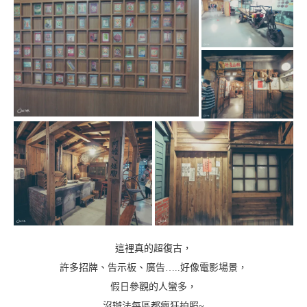
這裡真的超復古，
許多招牌、告示板、廣告…..好像電影場景，
假日參觀的人蠻多，
沒辦法每區都瘋狂拍照~