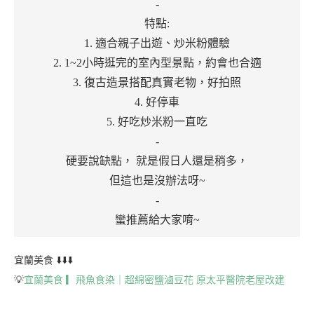
-
特點:
1. 適合親子出遊、炒米粉體驗
2. 1~2小時逛完的室內型景點，約會也合適
3. 復古造景搭配真實老物，好拍照
4. 好停車
5. 好吃炒米粉一直吃
-
硬要說缺點， 就是假日人還是稍多，
但這也是沒辦法呀~
-
蠻推薦給大家唷~
宜蘭美食 ⬇️⬇️⬇️
💡
宜蘭美食 ▎飛魚食染｜超綿密鹽滷豆花 原太平醫院老屋改建