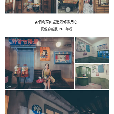
各個角落佈置造景都蠻用心~
真像穿越到1970年呀!