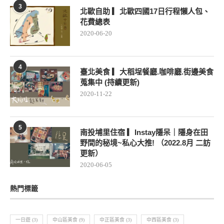
3
北歐自助 ▎北歐四國17日行程懶人包、
花費總表
2020-06-20
4
臺北美食 ▎大稻埕餐廳.咖啡廳.街邊美食
蒐集中 (持續更新)
2020-11-22
5
南投埔里住宿 ▎Instay隱呆｜隱身在田
野間的秘境~私心大推! （2022.8月 二訪
更新）
2020-06-05
熱門標籤
一日遊
(3)
中山區美食
(9)
中正區美食
(3)
中西區美食
(3)