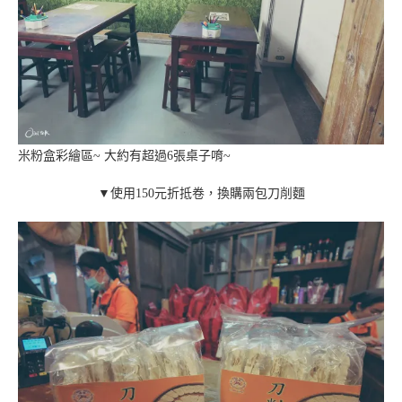
米粉盒彩繪區~ 大約有超過6張桌子唷~
▼使用150元折抵卷，換購兩包刀削麵