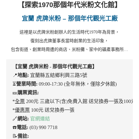
【探索1970那個年代米粉文化館】
宜蘭 虎牌米粉
– 那個年代觀光工廠
這裡是以虎牌米粉創辦人的生活時代1970年為背景，
復刻出虎牌董事長當時創業的生活印象，
包含街道、創業時周遭的商店、米粉攤、家中的礦產事務所…
【
宜蘭 虎牌米粉
- 那個年代觀光工廠】
📍
地點:
宜蘭縣五結鄉利興三路5號
⏳
營業時間:
09:00-17:30 (全年無休，僅除夕休館)
🎫
購票資訊:
*
全票
200元 三歲以下(含)免費入館 送兌換券一張及100
*
優惠票
100元 送兌換券一張
🔗
網站:
官網連結
☎️
電話:
(03) 990 7718
📝
備註: