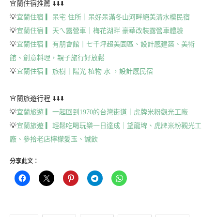
宜蘭住宿推薦 ⬇️⬇️⬇️
💡
宜蘭住宿 ▎呆宅 住所｜呆好呆滿冬山河畔絕美清水模民宿
💡
宜蘭住宿 ▎天ㄟ露營車｜梅花湖畔 豪華改裝露營車體驗
💡
宜蘭住宿 ▎有朋會館｜七千坪超美園區、設計感建築、美術
館、創意料理，親子旅行好放鬆
💡
宜蘭住宿 ▎旅樹｜陽光 植物 水 ，設計感民宿
宜蘭旅遊行程 ⬇️⬇️⬇️
💡
宜蘭旅遊 ▎一起回到1970的台灣街道｜虎牌米粉觀光工廠
💡
宜蘭旅遊 ▎輕鬆吃喝玩樂一日達成｜望龍埤、虎牌米粉觀光工
廠、參拾老店檸檬愛玉、誠飲
分享此文：