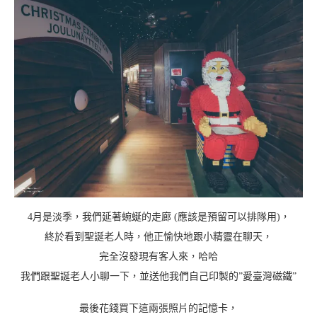
4月是淡季，我們延著蜿蜒的走廊 (應該是預留可以排隊用)，
終於看到聖誕老人時，他正愉快地跟小精靈在聊天，
完全沒發現有客人來，哈哈
我們跟聖誕老人小聊一下，並送他我們自己印製的”愛臺灣磁鐵”
最後花錢買下這兩張照片的記憶卡，