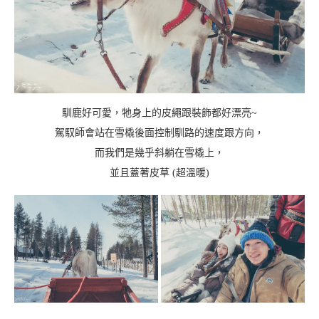
馴鹿好可愛，牠身上的皮繩跟裝飾都好漂亮~
駕馭師會站在雪橇後面控制馴路的速度跟方向，
而我們是幾乎斜躺在雪橇上，
並且蓋著皮草 (超溫暖)