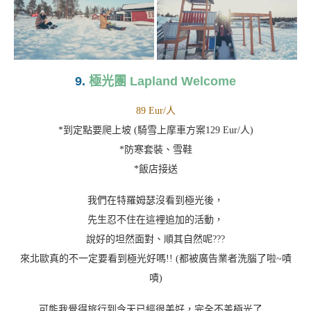
9.
極光團 Lapland Welcome
89 Eur/人
*到定點要爬上坡 (騎雪上摩車方案129 Eur/人)
*防寒套裝、雪鞋
*飯店接送
我們在特羅姆瑟沒看到極光後，
先生忍不住在這裡追加的活動，
說好的坦然面對、順其自然呢???
來北歐真的不一定要看到極光好嗎!! (都被廣告業者洗腦了啦~嘖
嘖)
可能我覺得旅行到今天已經很美好，完全不差極光了…