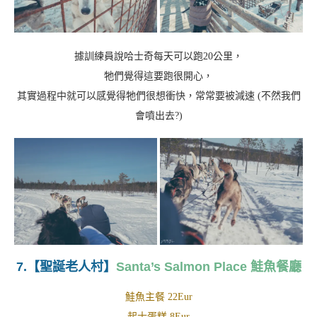
據訓練員說哈士奇每天可以跑20公里，
牠們覺得這要跑很開心，
其實過程中就可以感覺得牠們很想衝快，常常要被減速 (不然我們
會噴出去?)
7.【聖誕老人村】
Santa’s Salmon Place 鮭魚餐廳
鮭魚主餐 22Eur
起士蛋糕 8Eur