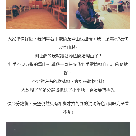
大家準備好後，我們拿著手電筒及登山杖出發，我一頭霧水?為何
要登山杖?
剛睡醒的我就跟著隊伍開始爬山了!!
伸手不見五指的雪山~ 導遊一直提醒我們手電筒照自己走的路就
好，
不要對左右的樹林照，會引來動物 (抖)
大約爬了20多分鐘後抵達了小平地，開始等待極光
快40分鐘後，天空仍然只有相機才拍的到的混濁綠色 (肉眼完全看
不到)