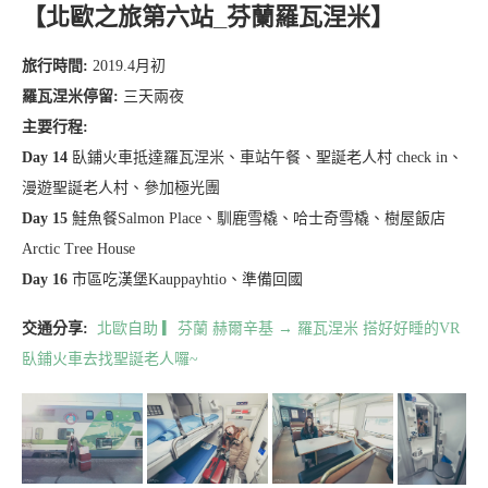
【北歐之旅第六站_芬蘭羅瓦涅米】
旅行時間:
2019.4月初
羅瓦涅米停留:
三天兩夜
主要行程:
Day 14
臥鋪火車抵達羅瓦涅米、車站午餐、聖誕老人村 check in、
漫遊聖誕老人村、參加極光團
Day 15
鮭魚餐Salmon Place、馴鹿雪橇、哈士奇雪橇、樹屋飯店
Arctic Tree House
Day 16
市區吃漢堡Kauppayhtio、準備回國
交通分享:
北歐自助 ▎芬蘭 赫爾辛基 → 羅瓦涅米 搭好好睡的VR
臥鋪火車去找聖誕老人囉~