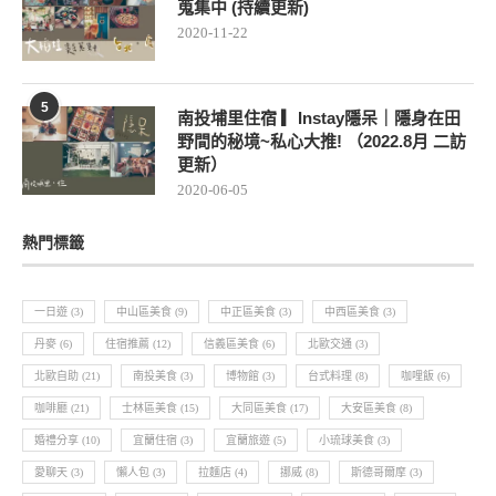
蒐集中 (持續更新)
2020-11-22
5
南投埔里住宿 ▎Instay隱呆｜隱身在田
野間的秘境~私心大推! （2022.8月 二訪
更新）
2020-06-05
熱門標籤
一日遊
(3)
中山區美食
(9)
中正區美食
(3)
中西區美食
(3)
丹麥
(6)
住宿推薦
(12)
信義區美食
(6)
北歐交通
(3)
北歐自助
(21)
南投美食
(3)
博物館
(3)
台式料理
(8)
咖哩飯
(6)
咖啡廳
(21)
士林區美食
(15)
大同區美食
(17)
大安區美食
(8)
婚禮分享
(10)
宜蘭住宿
(3)
宜蘭旅遊
(5)
小琉球美食
(3)
愛聊天
(3)
懶人包
(3)
拉麵店
(4)
挪威
(8)
斯德哥爾摩
(3)