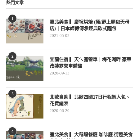
熱門文章
1
臺北美食 ▎慶祝烘焙 (原/野上麵包天母
店)｜日本師傅傳承經典歐式麵包
2021-05-02
2
宜蘭住宿 ▎天ㄟ露營車｜梅花湖畔 豪華
改裝露營車體驗
2020-09-13
3
北歐自助 ▎北歐四國17日行程懶人包、
花費總表
2020-06-20
4
臺北美食 ▎大稻埕餐廳.咖啡廳.街邊美食