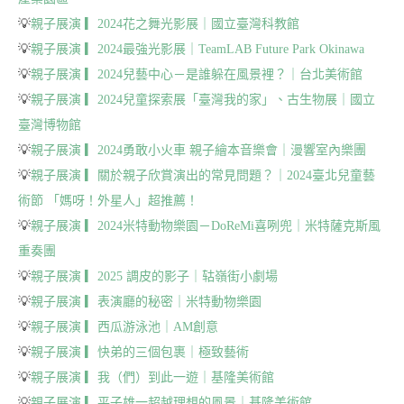
💡
親子展演 ▎2024花之舞光影展｜國立臺灣科教館
💡
親子展演 ▎2024最強光影展｜TeamLAB Future Park Okinawa
💡
親子展演 ▎2024兒藝中心－是誰躲在風景裡？｜台北美術館
💡
親子展演 ▎2024兒童探索展「臺灣我的家」、古生物展｜國立
臺灣博物館
💡
親子展演 ▎2024勇敢小火車 親子繪本音樂會｜漫響室內樂團
💡
親子展演 ▎關於親子欣賞演出的常見問題？｜2024臺北兒童藝
術節 「媽呀！外星人」超推薦！
💡
親子展演 ▎2024米特動物樂園－DoReMi喜咧兜｜米特薩克斯風
重奏團
💡
親子展演 ▎2025 調皮的影子｜轱嶺街小劇場
💡
親子展演 ▎表演廳的秘密｜米特動物樂園
💡
親子展演 ▎西瓜游泳池｜AM創意
💡
親子展演 ▎快弟的三個包裹｜極致藝術
💡
親子展演 ▎我（們）到此一遊｜基隆美術館
💡
親子展演 ▎平子雄一超越理想的風景｜基隆美術館