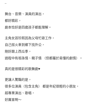
–
舞台、音樂、演員的演出，
都好精彩，
劇本恰好是四歲孩子都能理解。
主角女孩珍熙因為父母忙碌工作，
自己搭火車到鄉下找外公，
剛好跟上西瓜季，
過程中有祖孫情、親子情 （但都屬於易懂的劇情）。
真的是很精彩的歌舞劇♥︎
更讓人驚豔的是，
很多位演員（包含主角） 都是年紀很輕的小朋友，
超專業演出、歌唱，
好厲害啊～