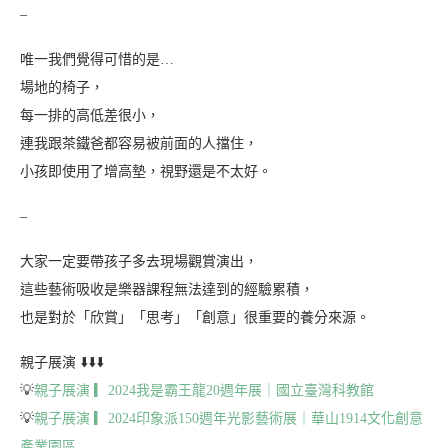
–
唯一我們覺得可惜的是…
場地的椅子，
每一排的高低差很小，
連我跟茶鐵爸都容易被前面的人擋住，
小孩即使用了增高墊，視野還是不太好。
–
大家一定要帶孩子多去現場觀賞演出，
這些藝術吸收是樂器課程無法達到的經驗累積，
也是對於「欣賞」「思考」「創意」很重要的養分來源。
親子展演 ⬇️⬇️⬇️
💡
親子展演 ▎2024我是霸王龍20週年展｜國立臺灣科教館
💡
親子展演 ▎2024印象派150週年光影藝術展｜華山1914文化創意
產業園區