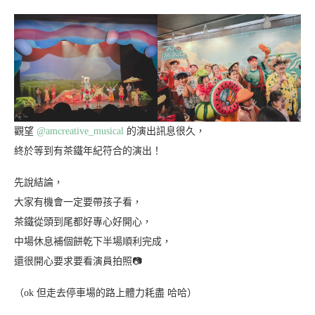
觀望
@amcreative_musical
的演出訊息很久，
終於等到有茶鐵年紀符合的演出！
先說結論，
大家有機會一定要帶孩子看，
茶鐵從頭到尾都好專心好開心，
中場休息補個餅乾下半場順利完成，
還很開心要求要看演員拍照📷
（ok 但走去停車場的路上體力耗盡 哈哈）