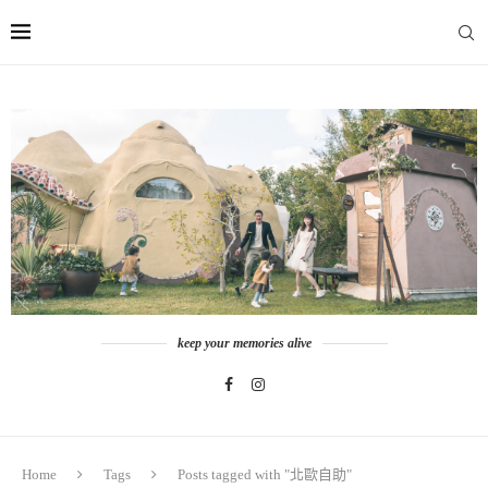
keep your memories alive
Home
Tags
Posts tagged with "北歐自助"