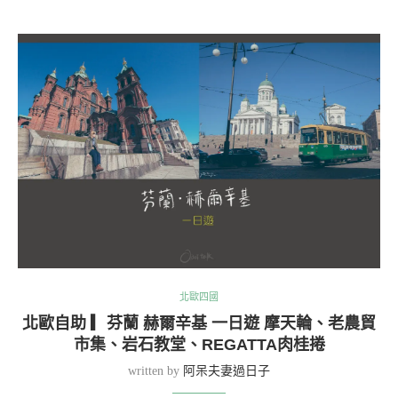
北歐四國
北歐自助 ▎芬蘭 赫爾辛基 一日遊 摩天輪、老農貿
市集、岩石教堂、REGATTA肉桂捲
written by
阿呆夫妻過日子