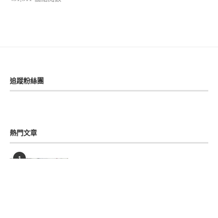
追蹤粉絲團
熱門文章
1
臺北美食 ▎慶祝烘焙 (原/野上麵包天母
店)｜日本師傅傳承經典歐式麵包
2021-05-02
2