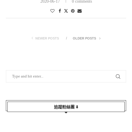
2020-06-17
0 comments
NEWER POSTS
OLDER POSTS
追蹤粉絲團 ⬇️