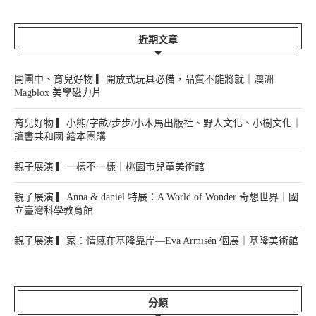
近期文章
開團中、育兒好物 ▎開放式玩具必備，品質不能將就｜澳洲
Magblox 美學磁力片
育兒好物 ▎小熊/字畝/步步/小木馬出版社、野人文化、小樹文化｜
讀書共和國 繪本團購
親子展演 ▎一樣不一樣｜桃園市兒童美術館
親子展演 ▎Anna & daniel 特展：A World of Wonder 奇想世界｜國
立臺灣科學教育館
親子展演 ▎家：情感在基隆靠岸—Eva Armisén 個展｜基隆美術館
分類