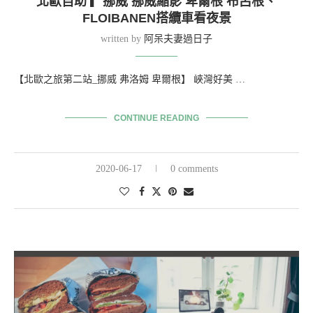
北歐自助 ▎挪威 挪威縮影 卑爾根 布呂根、
FLOIBANEN搭纜車看夜景
written by
阿呆夫妻過日子
【北歐之旅第二站_挪威 弗洛姆 卑爾根】 峽灣好美 …
CONTINUE READING
2020-06-17
0 comments