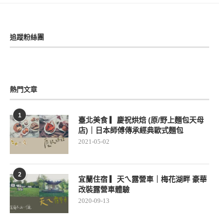
追蹤粉絲團
熱門文章
1
臺北美食 ▎慶祝烘焙 (原/野上麵包天母
店)｜日本師傅傳承經典歐式麵包
2021-05-02
2
宜蘭住宿 ▎天ㄟ露營車｜梅花湖畔 豪華
改裝露營車體驗
2020-09-13