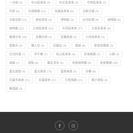
一日遊
(3)
中山區美食
(9)
中正區美食
(3)
中西區美食
(3)
丹麥
(6)
住宿推薦
(12)
信義區美食
(6)
北歐交通
(3)
北歐自助
(21)
南投美食
(3)
博物館
(3)
台式料理
(8)
咖哩飯
(6)
咖啡廳
(21)
士林區美食
(15)
大同區美食
(17)
大安區美食
(8)
婚禮分享
(10)
宜蘭住宿
(3)
宜蘭旅遊
(5)
小琉球美食
(3)
愛聊天
(3)
懶人包
(3)
拉麵店
(4)
挪威
(8)
斯德哥爾摩
(3)
日式料理
(7)
早午餐
(7)
松山區美食
(4)
民宿推薦
(2)
火鍋
(4)
瑞典
(7)
甜點
(8)
羅瓦涅米
(4)
老屋咖啡廳
(6)
老屋餐廳
(18)
臺北旅遊
(4)
臺北美食
(73)
臺南美食
(5)
芬蘭
(8)
花蓮市美食
(11)
花蓮美食
(11)
行程規劃
(11)
親子景點
(4)
餐酒館
(3)