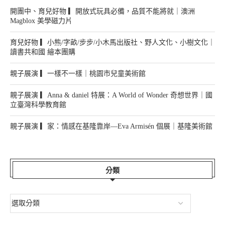
開團中、育兒好物 ▎開放式玩具必備，品質不能將就｜澳洲
Magblox 美學磁力片
育兒好物 ▎小熊/字畝/步步/小木馬出版社、野人文化、小樹文化｜
讀書共和國 繪本團購
親子展演 ▎一樣不一樣｜桃園市兒童美術館
親子展演 ▎Anna & daniel 特展：A World of Wonder 奇想世界｜國
立臺灣科學教育館
親子展演 ▎家：情感在基隆靠岸—Eva Armisén 個展｜基隆美術館
分類