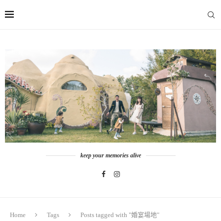
keep your memories alive
Home
Tags
Posts tagged with "婚宴場地"