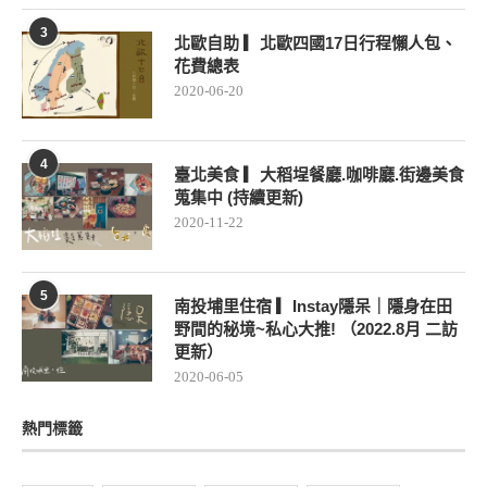
3
北歐自助 ▎北歐四國17日行程懶人包、
花費總表
2020-06-20
4
臺北美食 ▎大稻埕餐廳.咖啡廳.街邊美食
蒐集中 (持續更新)
2020-11-22
5
南投埔里住宿 ▎Instay隱呆｜隱身在田
野間的秘境~私心大推! （2022.8月 二訪
更新）
2020-06-05
熱門標籤