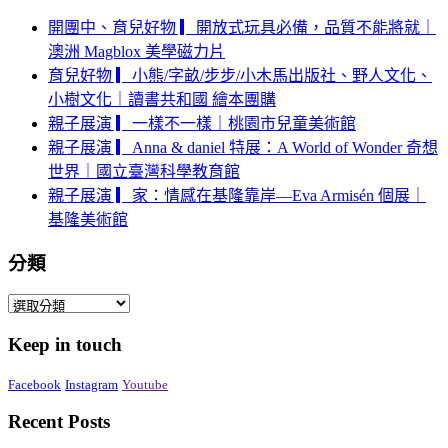
開團中、育兒好物 ▎開放式玩具必備，品質不能將就｜
澳洲 Magblox 美學磁力片
育兒好物 ▎小熊/字畝/步步/小木馬出版社、野人文化、
小樹文化｜讀書共和國 繪本團購
親子展演 ▎一樣不一樣｜桃園市兒童美術館
親子展演 ▎Anna & daniel 特展：A World of Wonder 奇想
世界｜國立臺灣科學教育館
親子展演 ▎家：情感在基隆靠岸—Eva Armisén 個展｜
基隆美術館
分類
分
類
Keep in touch
Facebook
Instagram
Youtube
Recent Posts