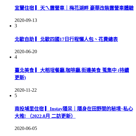
宜蘭住宿 ▎天ㄟ露營車｜梅花湖畔 豪華改裝露營車體驗
2020-09-13
3
北歐自助 ▎北歐四國17日行程懶人包、花費總表
2020-06-20
4
臺北美食 ▎大稻埕餐廳.咖啡廳.街邊美食 蒐集中 (持續
更新)
2020-11-22
5
南投埔里住宿 ▎Instay隱呆｜隱身在田野間的秘境~私心
大推! （2022.8月 二訪更新）
2020-06-05