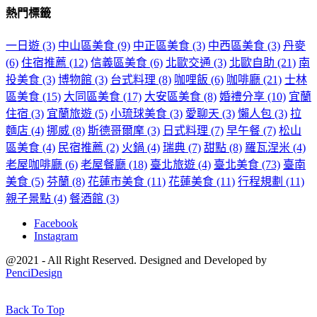
熱門標籤
一日遊
(3)
中山區美食
(9)
中正區美食
(3)
中西區美食
(3)
丹麥
(6)
住宿推薦
(12)
信義區美食
(6)
北歐交通
(3)
北歐自助
(21)
南
投美食
(3)
博物館
(3)
台式料理
(8)
咖哩飯
(6)
咖啡廳
(21)
士林
區美食
(15)
大同區美食
(17)
大安區美食
(8)
婚禮分享
(10)
宜蘭
住宿
(3)
宜蘭旅遊
(5)
小琉球美食
(3)
愛聊天
(3)
懶人包
(3)
拉
麵店
(4)
挪威
(8)
斯德哥爾摩
(3)
日式料理
(7)
早午餐
(7)
松山
區美食
(4)
民宿推薦
(2)
火鍋
(4)
瑞典
(7)
甜點
(8)
羅瓦涅米
(4)
老屋咖啡廳
(6)
老屋餐廳
(18)
臺北旅遊
(4)
臺北美食
(73)
臺南
美食
(5)
芬蘭
(8)
花蓮市美食
(11)
花蓮美食
(11)
行程規劃
(11)
親子景點
(4)
餐酒館
(3)
Facebook
Instagram
@2021 - All Right Reserved. Designed and Developed by
PenciDesign
Back To Top