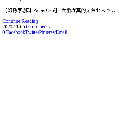
【幻猻家珈琲 Pallas Café】 大稻埕真的是台北人也 …
Continue Reading
2020-11-05
0 comments
0
Facebook
Twitter
Pinterest
Email