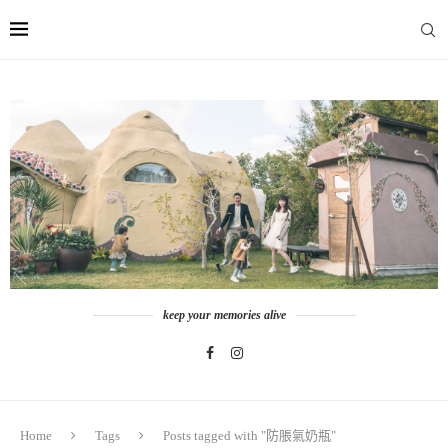
keep your memories alive
Home
Tags
Posts tagged with "防脹氣奶瓶"