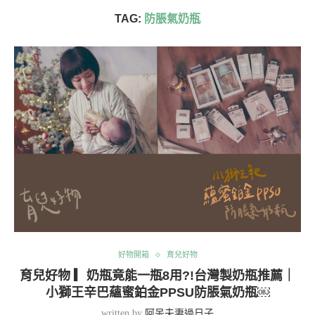
TAG:
防脹氣奶瓶
好物開箱
育兒好物
育兒好物 ▎奶瓶竟能一瓶8用?!台灣製奶瓶推薦｜
小獅王辛巴蘊蜜鉑金PPSU防脹氣奶瓶￼
written by
阿呆夫妻過日子