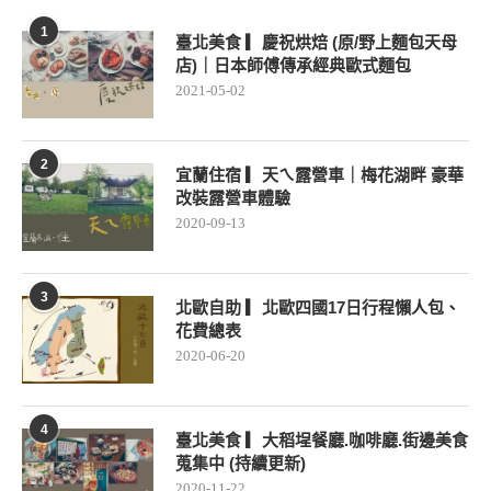
1
臺北美食 ▎慶祝烘焙 (原/野上麵包天母
店)｜日本師傅傳承經典歐式麵包
2021-05-02
2
宜蘭住宿 ▎天ㄟ露營車｜梅花湖畔 豪華
改裝露營車體驗
2020-09-13
3
北歐自助 ▎北歐四國17日行程懶人包、
花費總表
2020-06-20
4
臺北美食 ▎大稻埕餐廳.咖啡廳.街邊美食
蒐集中 (持續更新)
2020-11-22