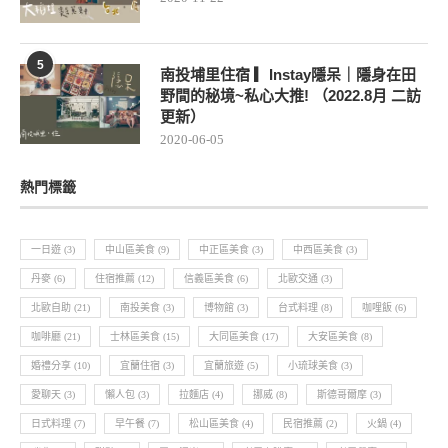
5
南投埔里住宿 ▎Instay隱呆｜隱身在田
野間的秘境~私心大推! （2022.8月 二訪
更新）
2020-06-05
熱門標籤
一日遊
(3)
中山區美食
(9)
中正區美食
(3)
中西區美食
(3)
丹麥
(6)
住宿推薦
(12)
信義區美食
(6)
北歐交通
(3)
北歐自助
(21)
南投美食
(3)
博物館
(3)
台式料理
(8)
咖哩飯
(6)
咖啡廳
(21)
士林區美食
(15)
大同區美食
(17)
大安區美食
(8)
婚禮分享
(10)
宜蘭住宿
(3)
宜蘭旅遊
(5)
小琉球美食
(3)
愛聊天
(3)
懶人包
(3)
拉麵店
(4)
挪威
(8)
斯德哥爾摩
(3)
日式料理
(7)
早午餐
(7)
松山區美食
(4)
民宿推薦
(2)
火鍋
(4)