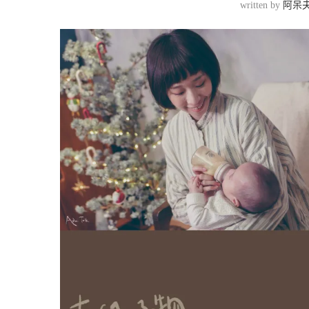
written by
阿呆