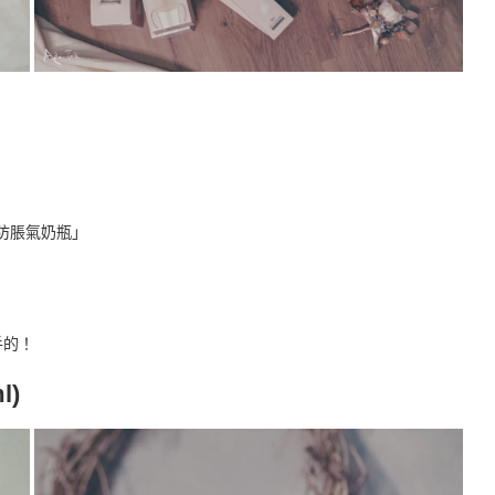
防脹氣奶瓶」
手的！
l)