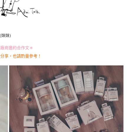
(妹妹)
為廠商邀約合作文＊
實分享，也請酌量參考！