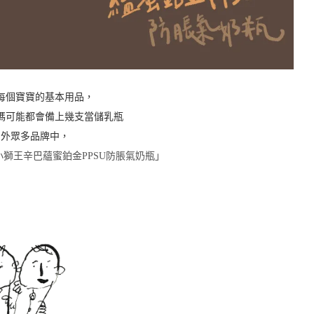
每個寶寶的基本用品，
媽可能都會備上幾支當儲乳瓶
內外眾多品牌中，
獅王辛巴蘊蜜鉑金PPSU防脹氣奶瓶」