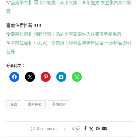
💡
臺南美食 ▎圓頂西餐廳｜天下大飯店30年歷史 摩登復古風西餐
廳
臺南住宿推薦 ⬇️⬇️⬇️
💡
臺南住宿 ▎想起旅宿｜貼心小管家帶你入住臺南老屋民宿
💡
臺南住宿 ▎小北家｜臺南用心經營百年老屋民宿 一組房客即可
包棟
分享此文：
民宿
臺南住宿
臺南旅遊
0 comments
0