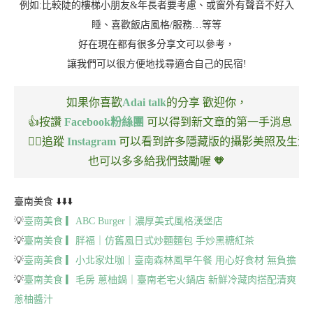
例如:比較陡的樓梯小朋友&年長者要考慮、或窗外有聲音不好入
睡、喜歡飯店風格/服務…等等
好在現在都有很多分享文可以參考，
讓我們可以很方便地找尋適合自己的民宿!
如果你喜歡
Adai talk
的分享
歡迎你，
👍按讚
Facebook粉絲團
可以得到新文章的第一手消息
🏃‍♂️追蹤
Instagram
可以看到許多隱藏版的攝影美照及生活
也可以多多給我們鼓勵喔 🧡
臺南美食 ⬇️⬇️⬇️
💡
臺南美食 ▎ABC Burger｜濃厚美式風格漢堡店
💡
臺南美食 ▎胖福｜仿舊風日式炒麵麵包 手炒黑糖紅茶
💡
臺南美食 ▎小北家灶咖｜臺南森林風早午餐 用心好食材 無負擔
💡
臺南美食 ▎毛房 蔥柚鍋｜臺南老宅火鍋店 新鮮冷藏肉搭配清爽
蔥柚醬汁