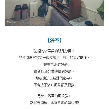
【浴室】
這裡的浴室與廁所是分開，
我打開浴室的第一個反應是…好白好亮好乾淨，
但是有老浴缸好酷!
翻新的部分做得恰到好處，
地板應該是新鋪的磁磚，
不會搶了浴缸風采卻又很搭!
另外，浴室抽風很強，
記得要開啟，水氣會消的蠻快唷!