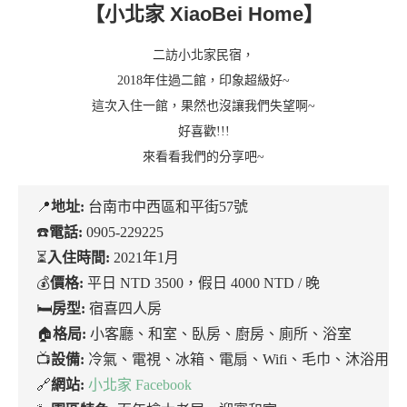
【小北家 XiaoBei Home】
二訪小北家民宿，
2018年住過二館，印象超級好~
這次入住一館，果然也沒讓我們失望啊~
好喜歡!!!
來看看我們的分享吧~
📍
地址:
台南市中西區和平街57號
☎️
電話:
0905-229225
⏳
入住時間:
2021年1月
💰
價格:
平日 NTD 3500，假日 4000 NTD / 晚
🛏
房型:
宿喜四人房
🏠
格局:
小客廳、和室、臥房、廚房、廁所、浴室
📺
設備:
冷氣、電視、冰箱、電扇、Wifi、毛巾、沐浴用
🔗
網站:
小北家 Facebook