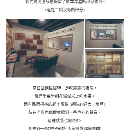
我們猜測應該是保留了原本房屋的部分格局~
(這是二館沒有的部分)
當日回到民宿時，是吃飽飽的夜晚，
我們半坐半躺在塌塌米上吃水果，
還有民宿招待的起士蛋糕 (超貼心好大一塊啊!)
待在老屋內偶爾會聽到一些戶外的聲音，
這種感覺也蠻奇妙~
但更晚一點會很安靜~大家應該都蠻早睡!