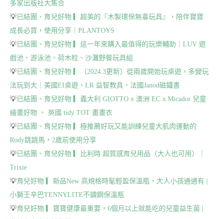
多家出版社大集合
💡
已結團、育兒好物 ▎超美的『木製環保無毒玩具』，陪伴寶寶
成長必買，使用分享｜PLANTOYS
💡
已結團、育兒好物 ▎這一年來購入最值得的玩樂輔助｜LUV 遊
戲池、游泳池、荷木粒、沙灘野餐玩具組
💡
已結團、育兒好物 ▎（2024.3更新）從兩歲開始玩桌遊，多變玩
法玩到大｜美國EI桌遊、LR 益智教具、法國Janod磁鐵書
💡
已結團、育兒好物 ▎義大利 GIOTTO x 澳洲 EC x Micador 兒童
繪畫好物 、 英國 tidy TOT 畫畫衣
💡
已結團、育兒好物 ▎極推薦好玩又能訓練兒童大肌肉運動的
Rody跳跳馬，2歲前使用分享
💡
已結團、育兒好物 ▎比利時 超質感育兒用品（大人也可用）｜
Trixie
💡
育兒好物 ▎新品New 高規格時髦輕盈保溫瓶，大人小孩通通有 |
小獅王辛巴TENNYLITE不鏽鋼保溫瓶
💡
育兒好物 ▎寶寶健康最重要，6個月以上就能吃的兒童益生菌 |