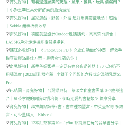
💡
育兒好物 ▎
有看過這麼美的奶瓶、蔬果、餐具、玩具 清潔劑？
｜小獅王辛巴高分解酵素奶瓶清潔劑
💡
育兒好物 ▎居家遊戲、野餐、外宿 超好用攜帶型地墊！超推！
｜Sobble 無毒折疊地墊
💡
育兒好物 ▎德國美型設計Outdoor風媽媽包，爸爸背也適合｜
LASSIG戶外走走機能後背媽媽包
💡
媽咪必收好物
▎《 PhotoCube PD 》充電自動備份神器｜解救手
機容量爆滿最佳方案・最適合忙碌的你！
💡
育兒好物 ▎新手爸媽家裡一定要有這台夜奶神器！70°C泡奶不
用猜溫度 | 2023調乳器推薦 | 小獅王辛巴智能六段式定溫調乳器S5
Pro
💡
已結團、育兒好物 ▎台灣樂貝特。華碩文化童書團購 0~7歲都適
合｜紅茶拿鐵的閱讀習慣培養、個時期愛的書籍類型 觀察分享
💡
育兒好物 ▎超推薦點讀筆+書，書庫種類豐富、中英臺客粵 多語
言、可少量購入｜Kidsread
💡
育兒好物 ▎12本紅茶拿鐵10m-1y9m 都持續在玩的音樂書分享 |