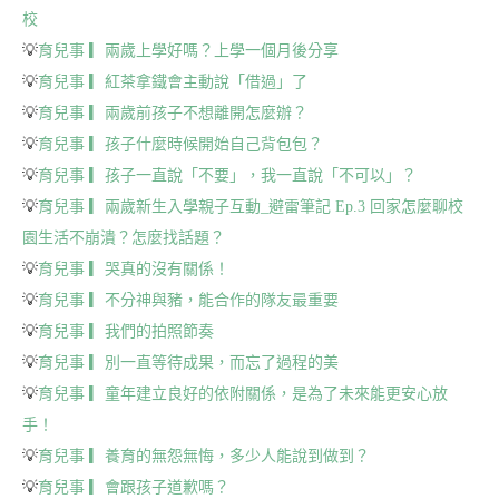
校
💡
育兒事 ▎兩歲上學好嗎？上學一個月後分享
💡
育兒事 ▎紅茶拿鐵會主動說「借過」了
💡
育兒事 ▎兩歲前孩子不想離開怎麼辦？
💡
育兒事 ▎孩子什麼時候開始自己背包包？
💡
育兒事 ▎孩子一直說「不要」，我一直說「不可以」？
💡
育兒事 ▎兩歲新生入學親子互動_避雷筆記 Ep.3 回家怎麼聊校
園生活不崩潰？怎麼找話題？
💡
育兒事 ▎哭真的沒有關係！
💡
育兒事 ▎不分神與豬，能合作的隊友最重要
💡
育兒事 ▎我們的拍照節奏
💡
育兒事 ▎別一直等待成果，而忘了過程的美
💡
育兒事 ▎童年建立良好的依附關係，是為了未來能更安心放
手！
💡
育兒事 ▎養育的無怨無悔，多少人能說到做到？
💡
育兒事 ▎會跟孩子道歉嗎？