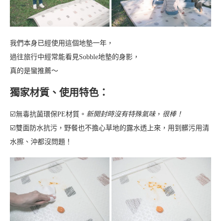
我們本身已經使用這個地墊一年，
過往旅行中經常能看見Sobble地墊的身影，
真的是蠻推薦～
獨家材質、使用特色：
☑️無毒抗菌環保PE材質。
新開封時沒有特殊氣味
，
很棒！
☑️雙面防水抗污，野餐也不擔心草地的露水透上來，用到髒污用清
水擦、沖都沒問題！