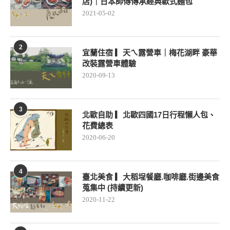
店)｜日本師傅傳承經典歐式麵包
2021-05-02
2
宜蘭住宿 ▎天ㄟ露營車｜梅花湖畔 豪華
改裝露營車體驗
2020-09-13
3
北歐自助 ▎北歐四國17日行程懶人包、
花費總表
2020-06-20
4
臺北美食 ▎大稻埕餐廳.咖啡廳.街邊美食
蒐集中 (持續更新)
2020-11-22