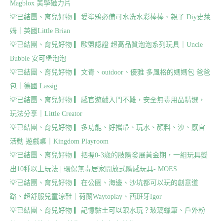
Magblox 美學磁力片
💡
已結團、育兒好物 ▎愛塗鴉必備可水洗水彩棒棒、親子 Diy史萊
姆｜英國Little Brian
💡
已結團、育兒好物 ▎歐盟認證 超高品質泡泡系列玩具｜Uncle
Bubble 安可堡泡泡
💡
已結團、育兒好物 ▎文青、outdoor、優雅 多風格的媽媽包 爸爸
包｜德國 Lassig
💡
已結團、育兒好物 ▎感官遊戲入門不難，安全無毒用品精選，
玩法分享｜Little Creator
💡
已結團、育兒好物 ▎多功能、好攜帶、玩水、顏料、沙、感官
活動 遊戲桌｜Kingdom Playroom
💡
已結團、育兒好物 ▎把握0-3歲的肢體發展黃金期，一組玩具變
出10種以上玩法 | 環保無毒居家開放式體感玩具- MOES
💡
已結團、育兒好物 ▎在公園、海邊、沙坑都可以玩的創意道
路、超舒服兒童涼鞋｜荷蘭Waytoplay、西班牙Igor
💡
已結團、育兒好物 ▎記憶黏土可以跟水玩？玻璃蠟筆、戶外粉