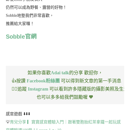
仍然可以成為野餐、露營的好物！
Sobble地墊我們非常喜歡，
推薦給大家囉！
Sobble官網
如果你喜歡
Adai talk
的分享
歡迎你，
👍按讚
Facebook粉絲團
可以得到新文章的第一手消息
🏃‍♂️追蹤
Instagram
可以看到許多隱藏版的攝影美照及生活
也可以多多給我們鼓勵喔 🧡
感官遊戲 ⬇️⬇️⬇️
💡
育兒分享 ▎寶寶感官體驗入門｜跟著雙胞胎紅茶拿鐵一起玩感