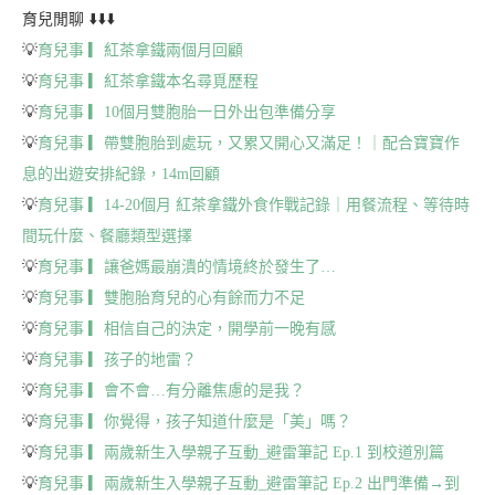
育兒閒聊 ⬇️⬇️⬇️
💡
育兒事 ▎紅茶拿鐵兩個月回顧
💡
育兒事 ▎紅茶拿鐵本名尋覓歷程
💡
育兒事 ▎10個月雙胞胎一日外出包準備分享
💡
育兒事 ▎帶雙胞胎到處玩，又累又開心又滿足！｜配合寶寶作
息的出遊安排紀錄，14m回顧
💡
育兒事 ▎14-20個月 紅茶拿鐵外食作戰記錄｜用餐流程、等待時
間玩什麼、餐廳類型選擇
💡
育兒事 ▎讓爸媽最崩潰的情境終於發生了…
💡
育兒事 ▎雙胞胎育兒的心有餘而力不足
💡
育兒事 ▎相信自己的決定，開學前一晚有感
💡
育兒事 ▎孩子的地雷？
💡
育兒事 ▎會不會…有分離焦慮的是我？
💡
育兒事 ▎你覺得，孩子知道什麼是「美」嗎？
💡
育兒事 ▎兩歲新生入學親子互動_避雷筆記 Ep.1 到校道別篇
💡
育兒事 ▎兩歲新生入學親子互動_避雷筆記 Ep.2 出門準備→到