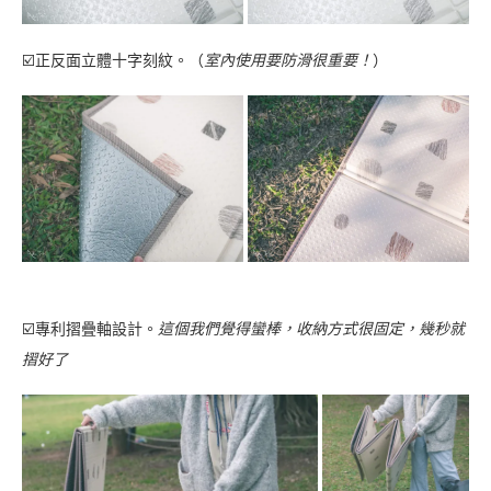
☑️正反面立體十字刻紋。（
室內使用要防滑很重要！
）
☑️專利摺疊軸設計。
這個我們覺得蠻棒，收納方式很固定，幾秒就
摺好了