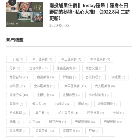
5
南投埔里住宿 ▎Instay隱呆｜隱身在田
野間的秘境~私心大推! （2022.8月 二訪
更新）
2020-06-05
熱門標籤
一日遊
(3)
中山區美食
(9)
中正區美食
(3)
中西區美食
(3)
丹麥
(6)
住宿推薦
(12)
信義區美食
(6)
北歐交通
(3)
北歐自助
(21)
南投美食
(3)
博物館
(3)
台式料理
(8)
咖哩飯
(6)
咖啡廳
(21)
士林區美食
(15)
大同區美食
(17)
大安區美食
(8)
婚禮分享
(10)
宜蘭住宿
(3)
宜蘭旅遊
(5)
小琉球美食
(3)
愛聊天
(3)
懶人包
(3)
拉麵店
(4)
挪威
(8)
斯德哥爾摩
(3)
日式料理
(7)
早午餐
(7)
松山區美食
(4)
民宿推薦
(2)
火鍋
(4)
瑞典
(7)
甜點
(8)
羅瓦涅米
(4)
老屋咖啡廳
(6)
老屋餐廳
(18)
臺北旅遊
(4)
臺北美食
(73)
臺南美食
(5)
芬蘭
(8)