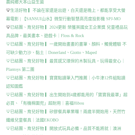
農純鄉大本山益生菌
💡
生活好物 ▎不論在家還是出遊，白天還是晚上，都能享受大螢
幕電影 | 【SANSUI山水】微型行動智慧高亮度投影機 SPJ-MO
💡
已結團、育兒好物 ▎2024更新 榮獲英國女王企業獎 兒童禮品玩
具品牌，最美畫本、遊戲卡｜Floss & Rock
💡已結團、育兒好物 ▎一歲開始畫畫的畫筆、顏料，觸覺體驗 不
可缺少動力沙、黏土｜Donerland、Giotto、Maped
💡
已結團、育兒好物 ▎最質感又環保的木製玩具，玩得最安心｜
Plantoys 第二團
💡
已結團、育兒好物 ▎寶寶點讀筆入門推薦｜小牛津12件組點讀
認知圖鑑
💡
已結團、育兒好物 ▎出生開始到4歲都能用的「寶寶我最罩」超
必買、「有機棉圍兜」超耐用｜喜福Hibou
💡
已結團、育兒好物 ▎矽膠餐具畢業囉！兩歲半開始用，天然竹
纖維兒童餐具｜法國EKOBO
💡
已結團、育兒好物 ▎開放式玩具必備，品質不能將就｜澳洲