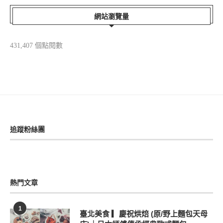
開團中、育兒好物...
2026-01-06
網站瀏覽量
431,407 個點閱數
追蹤粉絲團
熱門文章
1
臺北美食 ▎慶祝烘焙 (原/野上麵包天母