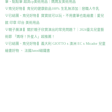
筆、點點筆 超高cp美術用品｜媽媽友美術用品
💡
育兒好物 ▎育兒的健康飲品100% 生乳無添加｜戀職人牛乳
💡
已結團、育兒好物 ▎寶寶就可以玩，不用畫筆也能繪畫｜愛兒
館 印章 印台 美術用品
💡
親子展演 ▎關於親子欣賞演出的常見問題？｜2024臺北兒童藝
術節 「媽呀！外星人」超推薦！
💡
已結團、育兒好物 ▎義大利 GIOTTO x 澳洲 EC x Micador 兒童
繪畫好物 、 法國Janod磁鐵書