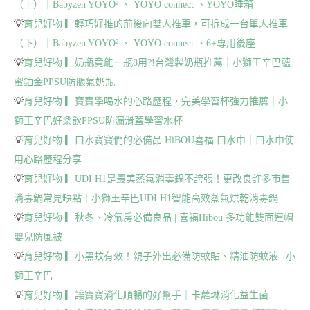
（上）｜Babyzen YOYO² 、 YOYO connect 、YOYO睡箱
💡
育兒好物 ▎輕巧好推的前後向雙人推車，可拆成一台單人推車
（下）｜Babyzen YOYO² 、 YOYO connect 、6+專用後座
💡
育兒好物 ▎奶瓶竟能一瓶8用?!台灣製奶瓶推薦｜小獅王辛巴蘊
蜜鉑金PPSU防脹氣奶瓶
💡
育兒好物 ▎寶寶學喝水的心路歷程，完美學習杯強力推薦｜小
獅王辛巴好樂飲PPSU防漏滑蓋學習水杯
💡
育兒好物 ▎口水寶寶們的必備品 HiBOU喜福 口水巾｜口水巾使
用心路歷程分享
💡
育兒好物 ▎UDI H1是最美蒸氣消毒鍋不誇張！更改良許多市售
消毒鍋常見缺點｜小獅王辛巴UDI H1智能高效蒸氣烘乾消毒鍋
💡
育兒好物 ▎秋冬、冷氣房必備良品 | 喜福Hibou 多功能雙面連帽
嬰兒防風被
💡
育兒好物 ▎小黑蚊有效！親子外出必備防蚊貼、精油防蚊液 | 小
獅王辛巴
💡
育兒好物 ▎讓寶寶消化順暢的好幫手｜卡蘿琳消化益生菌