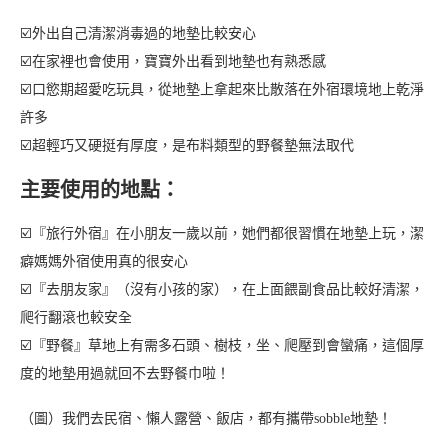
☑️外出自己清潔消毒過的地墊比較安心
☑️在家裡也會使用，寶寶外出看到地墊也有熟悉感
☑️口慾期超愛吃玩具，從地墊上拿起來比散落在外宿環境地上乾淨
許多
☑️超輕巧又硬挺有厚度，是布料類型的野餐墊無法取代
主要使用的地點：
☑️『旅行外宿』在小朋友一歲以前，她們都很習慣在地墊上玩，潔
癖媽媽外宿使用真的很安心
☑️『去朋友家』（沒有小孩的家），在上面餵副食品比較好清潔，
爬行翻滾也較安全
☑️『野餐』草地上有需多石頭、樹枝，坐、爬壓到會蠻痛，這個厚
度的地墊用過就回不去野餐巾啦！
（圖）我們去民宿、懶人露營、飯店，都有攜帶sobble地墊！