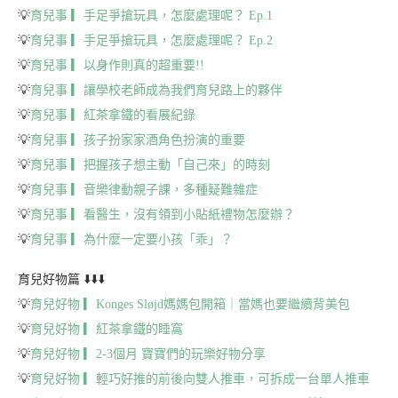
💡
育兒事 ▎手足爭搶玩具，怎麼處理呢？ Ep.1
💡
育兒事 ▎手足爭搶玩具，怎麼處理呢？ Ep.2
💡
育兒事 ▎以身作則真的超重要!!
💡
育兒事 ▎讓學校老師成為我們育兒路上的夥伴
💡
育兒事 ▎紅茶拿鐵的看展紀錄
💡
育兒事 ▎孩子扮家家酒角色扮演的重要
💡
育兒事 ▎把握孩子想主動「自己來」的時刻
💡
育兒事 ▎音樂律動親子課，多種疑難雜症
💡
育兒事 ▎看醫生，沒有領到小貼紙禮物怎麼辦？
💡
育兒事 ▎為什麼一定要小孩「乖」？
育兒好物篇
⬇️⬇️⬇️
💡
育兒好物 ▎Konges Sløjd媽媽包開箱｜當媽也要繼續背美包
💡
育兒好物 ▎紅茶拿鐵的睡窩
💡
育兒好物 ▎2-3個月 寶寶們的玩樂好物分享
💡
育兒好物 ▎輕巧好推的前後向雙人推車，可拆成一台單人推車