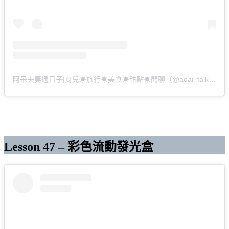
阿呆夫妻過日子|育兒☀︎旅行☀︎美食☀︎甜點☀︎閒聊（@adai_talk）分享的貼文
Lesson 47 – 彩色流動發光盒