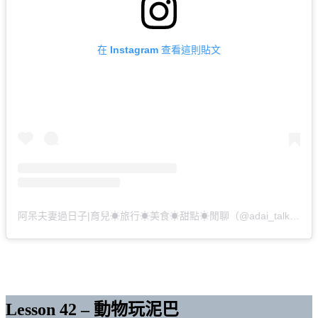
在 Instagram 查看這則貼文
阿呆夫妻過日子|育兒☀︎旅行☀︎美食☀︎甜點☀︎閒聊（@adai_talk）分享的貼文
Lesson 42 – 動物玩泥巴