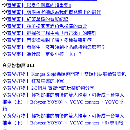
💡
育兒事 ▎以身作則真的超重要!!
💡
育兒事 ▎讓學校老師成為我們育兒路上的夥伴
💡
育兒事 ▎紅茶拿鐵的看展紀錄
💡
育兒事 ▎孩子扮家家酒角色扮演的重要
💡
育兒事 ▎把握孩子想主動「自己來」的時刻
💡
育兒事 ▎音樂律動親子課，多種疑難雜症
💡
育兒事 ▎看醫生，沒有領到小貼紙禮物怎麼辦？
💡
育兒事 ▎為什麼一定要小孩「乖」？
育兒好物篇
⬇️⬇️⬇️
💡
育兒好物 ▎Konges Sløjd媽媽包開箱｜當媽也要繼續背美包
💡
育兒好物 ▎紅茶拿鐵的睡窩
💡
育兒好物 ▎2-3個月 寶寶們的玩樂好物分享
💡
育兒好物 ▎輕巧好推的前後向雙人推車，可拆成一台單人
推車（上）｜Babyzen YOYO² 、 YOYO connect 、YOYO睡
箱
💡
育兒好物 ▎輕巧好推的前後向雙人推車，可拆成一台單人
推車（下）｜Babyzen YOYO² 、 YOYO connect 、6+專用後
座