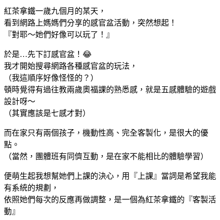
紅茶拿鐵一歲九個月的某天，
看到網路上媽媽們分享的感官盆活動，突然想起！
『對耶～她們好像可以玩了！』
於是…先下訂感官盆！😂
我才開始搜尋網路各種感官盆的玩法，
（我這順序好像怪怪的？）
頓時覺得有過往教兩歲奧福課的熟悉感，就是五感體驗的遊戲
設計呀～
（其實應該是七感才對）
而在家只有兩個孩子，機動性高、完全客製化，是很大的優
點。
（當然，團體班有同儕互動，是在家不能相比的體驗學習）
便萌生起我想幫她們上課的決心，用『上課』當詞是希望我能
有系統的規劃，
依照她們每次的反應再做調整，是一個為紅茶拿鐵的『客製活
動』