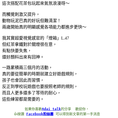
這次搭配花茶包玩起來氣氛浪漫呀～
而觸覺刺激又提升，
動物玩泥巴真的好玩但難清潔！
兩歲開始真的明顯感覺各項能力都進步更快～
我其實超愛視覺感官的「燈箱」L.47
但紅茶拿鐵對於關燈很在意，
有點快要失焦，
還好顏料出來有回神。
一路累積兩三個月的活動，
真的要從簡單的時期就建立好遊戲規則，
孩子也會因此而習慣，
反正到學校玩遊戲也要按照老師的規則，
而且人更多還多了等待的耐心，
這些練習都是需要的。
如果你喜歡
Adai talk
的分享
歡迎你，
 👍按讚 
Facebook粉絲團
 可以得到新文章的第一手消息