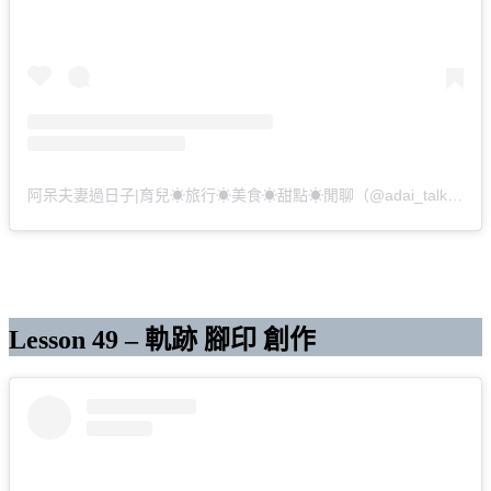
阿呆夫妻過日子|育兒☀︎旅行☀︎美食☀︎甜點☀︎閒聊（@adai_talk）分享的貼文
Lesson 49 – 軌跡 腳印 創作