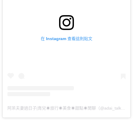
在 Instagram 查看這則貼文
阿呆夫妻過日子|育兒☀︎旅行☀︎美食☀︎甜點☀︎閒聊（@adai_talk）分享的貼文