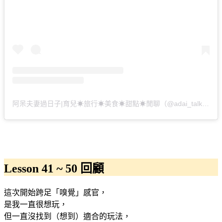
阿呆夫妻過日子|育兒☀︎旅行☀︎美食☀︎甜點☀︎閒聊（@adai_talk）分享的貼文
Lesson 41 ~ 50 回顧
這次開始跨足「嗅覺」感官，
是我一直很想玩，
但一直沒找到（想到）適合的玩法，