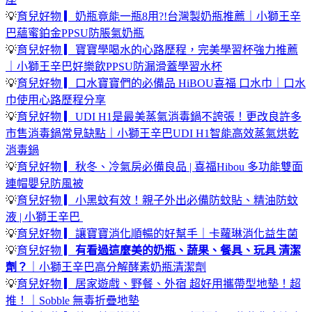
💡
育兒好物 ▎奶瓶竟能一瓶8用?!台灣製奶瓶推薦｜小獅王辛
巴蘊蜜鉑金PPSU防脹氣奶瓶
💡
育兒好物 ▎寶寶學喝水的心路歷程，完美學習杯強力推薦
｜小獅王辛巴好樂飲PPSU防漏滑蓋學習水杯
💡
育兒好物 ▎口水寶寶們的必備品 HiBOU喜福 口水巾｜口水
巾使用心路歷程分享
💡
育兒好物 ▎UDI H1是最美蒸氣消毒鍋不誇張！更改良許多
市售消毒鍋常見缺點｜小獅王辛巴UDI H1智能高效蒸氣烘乾
消毒鍋
💡
育兒好物 ▎秋冬、冷氣房必備良品 | 喜福Hibou 多功能雙面
連帽嬰兒防風被
💡
育兒好物 ▎小黑蚊有效！親子外出必備防蚊貼、精油防蚊
液 | 小獅王辛巴
💡
育兒好物 ▎讓寶寶消化順暢的好幫手｜卡蘿琳消化益生菌
💡
育兒好物 ▎
有看過這麼美的奶瓶、蔬果、餐具、玩具 清潔
劑？
｜小獅王辛巴高分解酵素奶瓶清潔劑
💡
育兒好物 ▎居家遊戲、野餐、外宿 超好用攜帶型地墊！超
推！｜Sobble 無毒折疊地墊