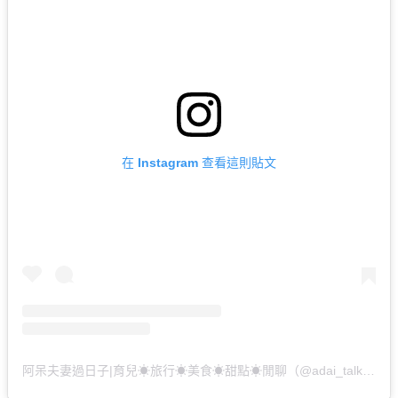
在 Instagram 查看這則貼文
阿呆夫妻過日子|育兒☀︎旅行☀︎美食☀︎甜點☀︎閒聊（@adai_talk）分享的貼文