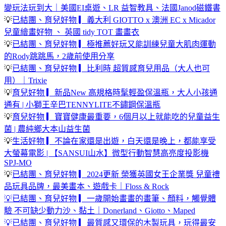
變玩法玩到大｜美國EI桌遊、LR 益智教具、法國Janod磁鐵書
💡
已結團、育兒好物 ▎義大利 GIOTTO x 澳洲 EC x Micador
兒童繪畫好物 、 英國 tidy TOT 畫畫衣
💡
已結團、育兒好物 ▎極推薦好玩又能訓練兒童大肌肉運動
的Rody跳跳馬，2歲前使用分享
💡
已結團、育兒好物 ▎比利時 超質感育兒用品（大人也可
用）｜Trixie
💡
育兒好物 ▎新品New 高規格時髦輕盈保溫瓶，大人小孩通
通有 | 小獅王辛巴TENNYLITE不鏽鋼保溫瓶
💡
育兒好物 ▎寶寶健康最重要，6個月以上就能吃的兒童益生
菌 | 農純鄉大本山益生菌
💡
生活好物 ▎不論在家還是出遊，白天還是晚上，都能享受
大螢幕電影 | 【SANSUI山水】微型行動智慧高亮度投影機
SPJ-MO
💡
已結團、育兒好物 ▎2024更新 榮獲英國女王企業獎 兒童禮
品玩具品牌，最美畫本、遊戲卡｜Floss & Rock
💡已結團、育兒好物 ▎一歲開始畫畫的畫筆、顏料，觸覺體
驗 不可缺少動力沙、黏土｜Donerland、Giotto、Maped
💡
已結團、育兒好物 ▎最質感又環保的木製玩具，玩得最安