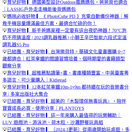
💡
育兒好物 ▎德國美型設計Outdoor風媽媽包，爸爸背也適合
｜LASSIG戶外走走機能後背媽媽包
💡
媽咪必收好物
▎《 PhotoCube PD 》充電自動備份神器｜解
救手機容量爆滿最佳方案・最適合忙碌的你！
💡
育兒好物 ▎新手爸媽家裡一定要有這台夜奶神器！70°C泡
奶不用猜溫度 | 2023調乳器推薦 | 小獅王辛巴智能六段式定溫
調乳器S5 Pro
💡
已結團、育兒好物 ▎台灣樂貝特。華碩文化童書團購 0~7
歲都適合｜紅茶拿鐵的閱讀習慣培養、個時期愛的書籍類型
觀察分享
💡
育兒好物 ▎超推薦點讀筆+書，書庫種類豐富、中英臺客粵
多語言、可少量購入｜Kidsread
💡
育兒好物 ▎12本紅茶拿鐵10m-1y9m 都持續在玩的音樂書分
享 | 多家出版社大集合
💡
已結團、育兒好物 ▎超美的『木製環保無毒玩具』，陪伴
寶寶成長必買，使用分享｜PLANTOYS
💡
已結團、育兒好物 ▎這一年來購入最值得的玩樂輔助｜
LUV 遊戲池、游泳池、荷木粒、沙灘野餐玩具組
💡
已結團、育兒好物 ▎（2024.3更新）從兩歲開始玩桌遊，多