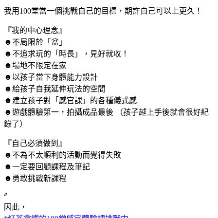
我用100堂當一個挑戰自己的目標，期許自己可以上更久！
『我的中心理念』
☻︎不局限於「盆」
☻︎不追求玩的「時長」，見好就收！
☻︎場地不限定在家
☻︎以孩子當下身體能力設計
☻︎給孩子自我延伸玩法的空間
☻︎建立孩子對「感官課」的各種儀式感
☻︎遊戲體驗第一，拍攝成品最後 （孩子越上手後就會很好紀
錄了）
『自己必須做到』
☻︎不為不太順利的活動而覺得失敗
☻︎一定要回顧課程及筆記
☻︎勇敢挑戰新課程
ᐥ
因此，