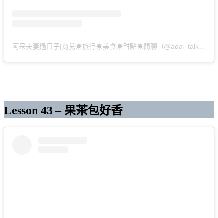
阿呆夫妻過日子|育兒☀︎旅行☀︎美食☀︎甜點☀︎閒聊（@adai_talk）分享的貼文
Lesson 43 – 果茶包好香