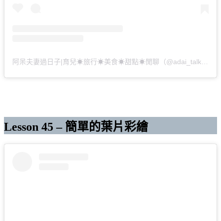
阿呆夫妻過日子|育兒☀︎旅行☀︎美食☀︎甜點☀︎閒聊（@adai_talk）分享的貼文
Lesson 45 – 簡單的葉片彩繪