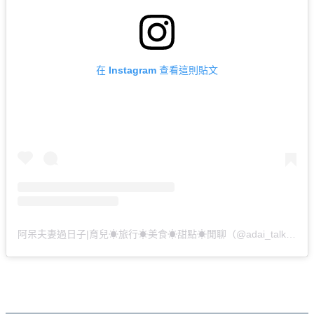
在 Instagram 查看這則貼文
阿呆夫妻過日子|育兒☀︎旅行☀︎美食☀︎甜點☀︎閒聊（@adai_talk）分享的貼文