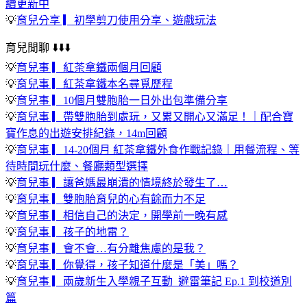
續更新中
💡
育兒分享 ▎初學剪刀使用分享、遊戲玩法
育兒閒聊 ⬇️⬇️⬇️
💡
育兒事 ▎紅茶拿鐵兩個月回顧
💡
育兒事 ▎紅茶拿鐵本名尋覓歷程
💡
育兒事 ▎10個月雙胞胎一日外出包準備分享
💡
育兒事 ▎帶雙胞胎到處玩，又累又開心又滿足！｜配合寶
寶作息的出遊安排紀錄，14m回顧
💡
育兒事 ▎14-20個月 紅茶拿鐵外食作戰記錄｜用餐流程、等
待時間玩什麼、餐廳類型選擇
💡
育兒事 ▎讓爸媽最崩潰的情境終於發生了…
💡
育兒事 ▎雙胞胎育兒的心有餘而力不足
💡
育兒事 ▎相信自己的決定，開學前一晚有感
💡
育兒事 ▎孩子的地雷？
💡
育兒事 ▎會不會…有分離焦慮的是我？
💡
育兒事 ▎你覺得，孩子知道什麼是「美」嗎？
💡
育兒事 ▎兩歲新生入學親子互動_避雷筆記 Ep.1 到校道別
篇