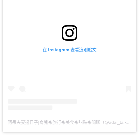
在 Instagram 查看這則貼文
阿呆夫妻過日子|育兒☀︎旅行☀︎美食☀︎甜點☀︎閒聊（@adai_talk）分享的貼文