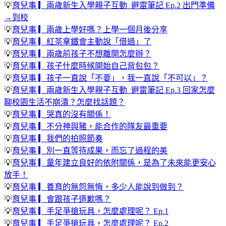
💡
育兒事 ▎兩歲新生入學親子互動_避雷筆記 Ep.2 出門準備
→到校
💡
育兒事 ▎兩歲上學好嗎？上學一個月後分享
💡
育兒事 ▎紅茶拿鐵會主動說「借過」了
💡
育兒事 ▎兩歲前孩子不想離開怎麼辦？
💡
育兒事 ▎孩子什麼時候開始自己背包包？
💡
育兒事 ▎孩子一直說「不要」，我一直說「不可以」？
💡
育兒事 ▎兩歲新生入學親子互動_避雷筆記 Ep.3 回家怎麼
聊校園生活不崩潰？怎麼找話題？
💡
育兒事 ▎哭真的沒有關係！
💡
育兒事 ▎不分神與豬，能合作的隊友最重要
💡
育兒事 ▎我們的拍照節奏
💡
育兒事 ▎別一直等待成果，而忘了過程的美
💡
育兒事 ▎童年建立良好的依附關係，是為了未來能更安心
放手！
💡
育兒事 ▎養育的無怨無悔，多少人能說到做到？
💡
育兒事 ▎會跟孩子道歉嗎？
💡
育兒事 ▎手足爭搶玩具，怎麼處理呢？ Ep.1
💡
育兒事 ▎手足爭搶玩具，怎麼處理呢？ Ep.2