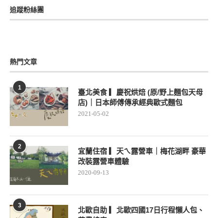
追蹤粉絲團
熱門文章
1
臺北美食 ▎慶祝烘焙 (原/野上麵包天母
店)｜日本師傅傳承經典歐式麵包
2021-05-02
2
宜蘭住宿 ▎天ㄟ露營車｜梅花湖畔 豪華
改裝露營車體驗
2020-09-13
3
北歐自助 ▎北歐四國17日行程懶人包、