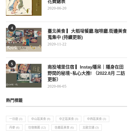
花費總表
2020-06-20
4
臺北美食 ▎大稻埕餐廳.咖啡廳.街邊美食
蒐集中 (持續更新)
2020-11-22
5
南投埔里住宿 ▎Instay隱呆｜隱身在田
野間的秘境~私心大推! （2022.8月 二訪
更新）
2020-06-05
熱門標籤
一日遊
(3)
中山區美食
(9)
中正區美食
(3)
中西區美食
(3)
丹麥
(6)
住宿推薦
(12)
信義區美食
(6)
北歐交通
(3)