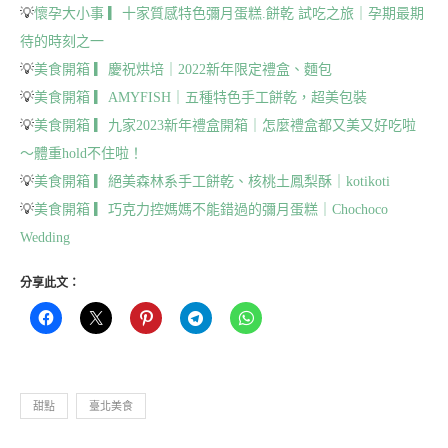
💡
懷孕大小事 ▎十家質感特色彌月蛋糕.餅乾 試吃之旅｜孕期最期
待的時刻之一
💡
美食開箱 ▎慶祝烘培｜2022新年限定禮盒、麵包
💡
美食開箱 ▎AMYFISH｜五種特色手工餅乾，超美包裝
💡
美食開箱 ▎九家2023新年禮盒開箱｜怎麼禮盒都又美又好吃啦
～體重hold不住啦！
💡
美食開箱 ▎絕美森林系手工餅乾、核桃土鳳梨酥｜kotikoti
💡
美食開箱 ▎巧克力控媽媽不能錯過的彌月蛋糕｜Chochoco
Wedding
分享此文：
甜點
臺北美食