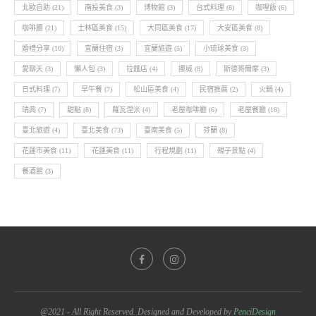
北歐自助
(21)
南投美食
(3)
博物館
(3)
台式料理
(8)
咖哩飯
(6)
咖啡廳
(21)
士林區美食
(15)
大同區美食
(17)
大安區美食
(8)
婚禮分享
(10)
宜蘭住宿
(3)
宜蘭旅遊
(5)
小琉球美食
(3)
愛聊天
(3)
懶人包
(3)
拉麵店
(4)
挪威
(8)
斯德哥爾摩
(3)
日式料理
(7)
早午餐
(7)
松山區美食
(4)
民宿推薦
(2)
火鍋
(4)
瑞典
(7)
甜點
(8)
羅瓦涅米
(4)
老屋咖啡廳
(6)
老屋餐廳
(18)
臺北旅遊
(4)
臺北美食
(73)
臺南美食
(5)
芬蘭
(8)
花蓮市美食
(11)
花蓮美食
(11)
行程規劃
(11)
親子景點
(4)
餐酒館
(3)
@2021 - All Right Reserved. Designed and Developed by
PenciDesign