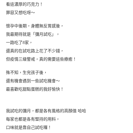
看這濃厚的巧克力！
罪惡又想吃呀～
懷孕中後期，身體無反胃感後，
我最期待就是「彌月試吃」，
一路吃了8家，
還真的在試吃路上花了不少錢，
但疫情三級警戒，真的需要這些療癒！
殊不知，生完孩子後，
還有機會遇到一些試吃機會～
最喜歡吃甜點蛋糕的我好愉快！
我試吃的彌月，都是各有風格的高顏值 哈哈
每家也都是各有堅持的用料，
口味就是靠自己試吃囉！