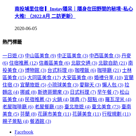
南投埔里住宿 ▎Instay隱呆｜隱身在田野間的秘境~私心
大推! （2022.8月 二訪更新）
2020-06-05
熱門標籤
一日遊
(3)
中山區美食
(9)
中正區美食
(3)
中西區美食
(3)
丹麥
(6)
住宿推薦
(12)
信義區美食
(6)
北歐交通
(3)
北歐自助
(21)
南
投美食
(3)
博物館
(3)
台式料理
(8)
咖哩飯
(6)
咖啡廳
(21)
士林
區美食
(15)
大同區美食
(17)
大安區美食
(8)
婚禮分享
(10)
宜蘭
住宿
(3)
宜蘭旅遊
(5)
小琉球美食
(3)
愛聊天
(3)
懶人包
(3)
拉
麵店
(4)
挪威
(8)
斯德哥爾摩
(3)
日式料理
(7)
早午餐
(7)
松山
區美食
(4)
民宿推薦
(2)
火鍋
(4)
瑞典
(7)
甜點
(8)
羅瓦涅米
(4)
老屋咖啡廳
(6)
老屋餐廳
(18)
臺北旅遊
(4)
臺北美食
(73)
臺南
美食
(5)
芬蘭
(8)
花蓮市美食
(11)
花蓮美食
(11)
行程規劃
(11)
親子景點
(4)
餐酒館
(3)
Facebook