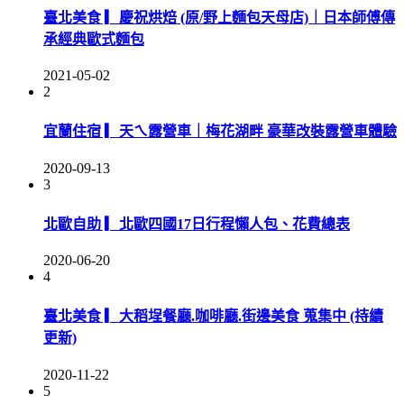
臺北美食 ▎慶祝烘焙 (原/野上麵包天母店)｜日本師傅傳
承經典歐式麵包
2021-05-02
2
宜蘭住宿 ▎天ㄟ露營車｜梅花湖畔 豪華改裝露營車體驗
2020-09-13
3
北歐自助 ▎北歐四國17日行程懶人包、花費總表
2020-06-20
4
臺北美食 ▎大稻埕餐廳.咖啡廳.街邊美食 蒐集中 (持續
更新)
2020-11-22
5