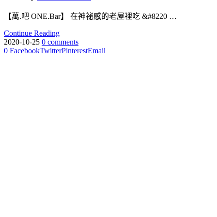
【萬.吧 ONE.Bar】 在神祕感的老屋裡吃 &#8220 …
Continue Reading
2020-10-25
0 comments
0
Facebook
Twitter
Pinterest
Email