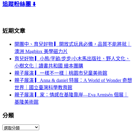
追蹤粉絲團 ⬇️
近期文章
開團中、育兒好物 ▎開放式玩具必備，品質不能將就｜
澳洲 Magblox 美學磁力片
育兒好物 ▎小熊/字畝/步步/小木馬出版社、野人文化、
小樹文化｜讀書共和國 繪本團購
親子展演 ▎一樣不一樣｜桃園市兒童美術館
親子展演 ▎Anna & daniel 特展：A World of Wonder 奇想
世界｜國立臺灣科學教育館
親子展演 ▎家：情感在基隆靠岸—Eva Armisén 個展｜
基隆美術館
分類
分