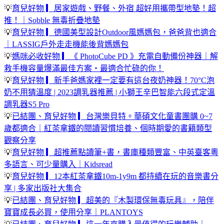
💡
育兒好物 ▎居家遊戲、野餐、外宿 超好用攜帶型地墊！超
推！｜Sobble 無毒折疊地墊
💡
育兒好物 ▎德國美型設計Outdoor風媽媽包，爸爸背也適合
｜LASSIG戶外走走機能後背媽媽包
💡
媽咪必收好物
▎《 PhotoCube PD 》充電自動備份神器｜解
救手機容量爆滿最佳方案・最適合忙碌的你！
💡
育兒好物 ▎新手爸媽家裡一定要有這台夜奶神器！70°C泡
奶不用猜溫度 | 2023調乳器推薦 | 小獅王辛巴智能六段式定溫
調乳器S5 Pro
💡
已結團、育兒好物 ▎台灣樂貝特。華碩文化童書團購 0~7
歲都適合｜紅茶拿鐵的閱讀習慣培養、個時期愛的書籍類型
觀察分享
💡
育兒好物 ▎超推薦點讀筆+書，書庫種類豐富、中英臺客粵
多語言、可少量購入｜Kidsread
💡
育兒好物 ▎12本紅茶拿鐵10m-1y9m 都持續在玩的音樂書分
享 | 多家出版社大集合
💡
已結團、育兒好物 ▎超美的『木製環保無毒玩具』，陪伴
寶寶成長必買，使用分享｜PLANTOYS