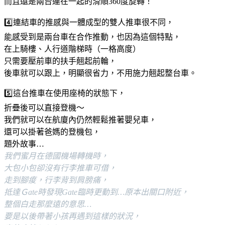
而且還是兩台連在一起的滑順360度旋轉！
4️⃣連結車的推感與一體成型的雙人推車很不同，
能感受到是兩台車在合作推動，也因為這個特點，
在上騎樓、人行道階梯時（一格高度）
只需要壓前車的扶手翹起前輪，
後車就可以跟上，明顯很省力，不用施力翹起整台車。
5️⃣這台推車在使用座椅的狀態下，
折疊後可以直接登機～
我們就可以在航廈內仍然輕鬆推著嬰兒車，
還可以掛著爸媽的登機包，
題外故事…
我們蜜月在德國機場轉機時，
大包小包卻沒有行李推車可借，
走到腳痠，行李背到肩膀痛，
抵達Ｇate時發現Gate臨時更動到…原本出關口附近，
整個白走那麼遠的意思…
要是以後帶著小孩再遇到這樣的狀況，