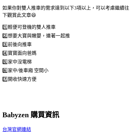
如果你對雙人推車的需求達到以下3項以上，可以考慮繼續往
下觀賞此文章😆
1️⃣輕便可登機的雙人推車
2️⃣想要大寶與嫩嬰，連著一起推
3️⃣前後向推車
4️⃣寶寶面向爸媽
5️⃣家中沒電梯
6️⃣家中/後車廂 空間小
7️⃣開收快速方便
Babyzen 購買資訊
台灣官網連結