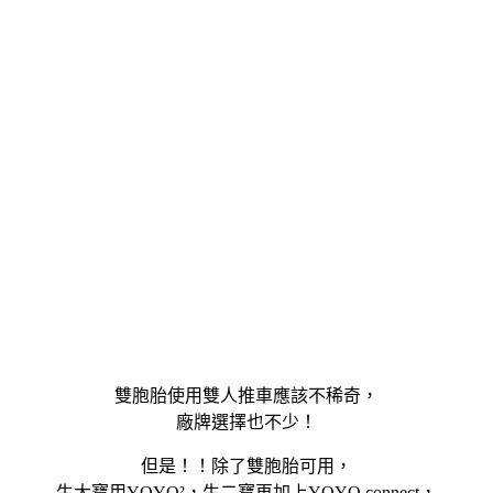
雙胞胎使用雙人推車應該不稀奇，
廠牌選擇也不少！
但是！！除了雙胞胎可用，
生大寶用YOYO²，生二寶再加上YOYO connect，