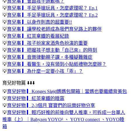
💡
育兒事 ▎會跟孩子道歉嗎？
💡
育兒事 ▎手足爭搶玩具，怎麼處理呢？ Ep.1
💡
育兒事 ▎手足爭搶玩具，怎麼處理呢？ Ep.2
💡
育兒事 ▎以身作則真的超重要!!
💡
育兒事 ▎讓學校老師成為我們育兒路上的夥伴
💡
育兒事 ▎紅茶拿鐵的看展紀錄
💡
育兒事 ▎孩子扮家家酒角色扮演的重要
💡
育兒事 ▎把握孩子想主動「自己來」的時刻
💡
育兒事 ▎音樂律動親子課，多種疑難雜症
💡
育兒事 ▎看醫生，沒有領到小貼紙禮物怎麼辦？
💡
育兒事 ▎為什麼一定要小孩「乖」？
育兒好物篇
⬇️⬇️⬇️
💡
育兒好物 ▎Konges Sløjd媽媽包開箱｜當媽也要繼續背美包
💡
育兒好物 ▎紅茶拿鐵的睡窩
💡
育兒好物 ▎2-3個月 寶寶們的玩樂好物分享
💡
育兒好物 ▎輕巧好推的前後向雙人推車，可拆成一台單人
推車（上）｜Babyzen YOYO² 、 YOYO connect 、YOYO睡
箱