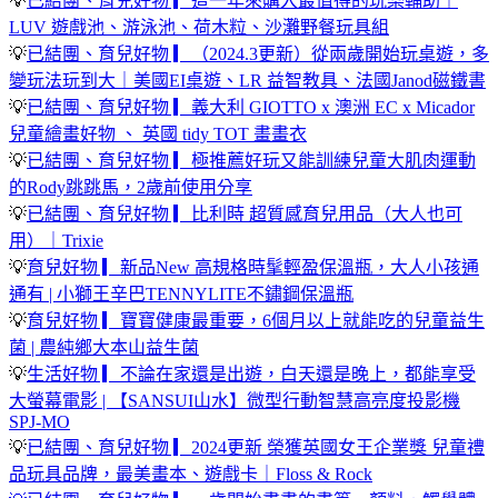
💡
已結團、育兒好物 ▎這一年來購入最值得的玩樂輔助｜
LUV 遊戲池、游泳池、荷木粒、沙灘野餐玩具組
💡
已結團、育兒好物 ▎（2024.3更新）從兩歲開始玩桌遊，多
變玩法玩到大｜美國EI桌遊、LR 益智教具、法國Janod磁鐵書
💡
已結團、育兒好物 ▎義大利 GIOTTO x 澳洲 EC x Micador
兒童繪畫好物 、 英國 tidy TOT 畫畫衣
💡
已結團、育兒好物 ▎極推薦好玩又能訓練兒童大肌肉運動
的Rody跳跳馬，2歲前使用分享
💡
已結團、育兒好物 ▎比利時 超質感育兒用品（大人也可
用）｜Trixie
💡
育兒好物 ▎新品New 高規格時髦輕盈保溫瓶，大人小孩通
通有 | 小獅王辛巴TENNYLITE不鏽鋼保溫瓶
💡
育兒好物 ▎寶寶健康最重要，6個月以上就能吃的兒童益生
菌 | 農純鄉大本山益生菌
💡
生活好物 ▎不論在家還是出遊，白天還是晚上，都能享受
大螢幕電影 | 【SANSUI山水】微型行動智慧高亮度投影機
SPJ-MO
💡
已結團、育兒好物 ▎2024更新 榮獲英國女王企業獎 兒童禮
品玩具品牌，最美畫本、遊戲卡｜Floss & Rock