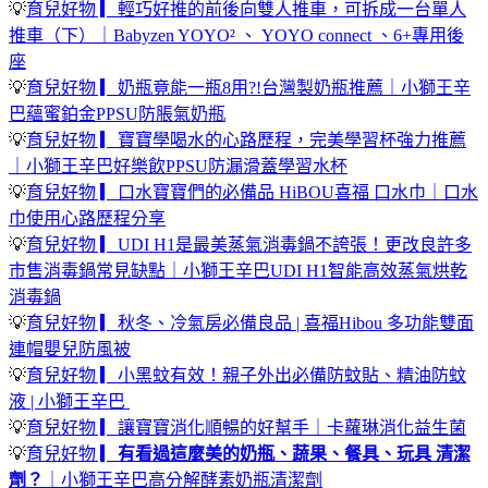
💡
育兒好物 ▎輕巧好推的前後向雙人推車，可拆成一台單人
推車（下）｜Babyzen YOYO² 、 YOYO connect 、6+專用後
座
💡
育兒好物 ▎奶瓶竟能一瓶8用?!台灣製奶瓶推薦｜小獅王辛
巴蘊蜜鉑金PPSU防脹氣奶瓶
💡
育兒好物 ▎寶寶學喝水的心路歷程，完美學習杯強力推薦
｜小獅王辛巴好樂飲PPSU防漏滑蓋學習水杯
💡
育兒好物 ▎口水寶寶們的必備品 HiBOU喜福 口水巾｜口水
巾使用心路歷程分享
💡
育兒好物 ▎UDI H1是最美蒸氣消毒鍋不誇張！更改良許多
市售消毒鍋常見缺點｜小獅王辛巴UDI H1智能高效蒸氣烘乾
消毒鍋
💡
育兒好物 ▎秋冬、冷氣房必備良品 | 喜福Hibou 多功能雙面
連帽嬰兒防風被
💡
育兒好物 ▎小黑蚊有效！親子外出必備防蚊貼、精油防蚊
液 | 小獅王辛巴
💡
育兒好物 ▎讓寶寶消化順暢的好幫手｜卡蘿琳消化益生菌
💡
育兒好物 ▎
有看過這麼美的奶瓶、蔬果、餐具、玩具 清潔
劑？
｜小獅王辛巴高分解酵素奶瓶清潔劑