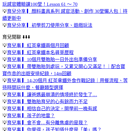
玩感官體驗課100堂！Lesson 61 ～ 70
💡
育兒分享 ▎顏料畫具系列 感官活動、創作 30堂懶人包｜持
續更新中
💡
育兒分享 ▎初學剪刀使用分享、遊戲玩法
育兒閒聊 ⬇️⬇️⬇️
💡
育兒事 ▎紅茶拿鐵兩個月回顧
💡
育兒事 ▎紅茶拿鐵本名尋覓歷程
💡
育兒事 ▎10個月雙胞胎一日外出包準備分享
💡
育兒事 ▎帶雙胞胎到處玩，又累又開心又滿足！｜配合寶
寶作息的出遊安排紀錄，14m回顧
💡
育兒事 ▎14-20個月 紅茶拿鐵外食作戰記錄｜用餐流程、等
待時間玩什麼、餐廳類型選擇
💡
育兒事 ▎讓爸媽最崩潰的情境終於發生了…
💡
育兒事 ▎雙胞胎育兒的心有餘而力不足
💡
育兒事 ▎相信自己的決定，開學前一晚有感
💡
育兒事 ▎孩子的地雷？
💡
育兒事 ▎會不會…有分離焦慮的是我？
💡
育兒事 ▎你覺得，孩子知道什麼是「美」嗎？