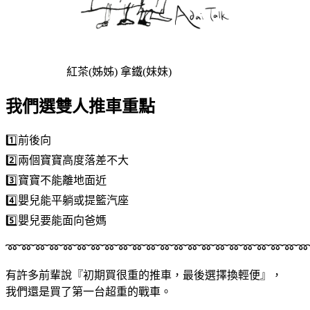
紅茶(姊姊) 拿鐵(妹妹)
我們選雙人推車重點
1️⃣前後向
2️⃣兩個寶寶高度落差不大
3️⃣寶寶不能離地面近
4️⃣嬰兒能平躺或提籃汽座
5️⃣嬰兒要能面向爸媽
➿➿➿➿➿➿➿➿➿➿➿➿➿➿➿➿➿➿➿➿➿➿
有許多前輩說『初期買很重的推車，最後選擇換輕便』，
我們還是買了第一台超重的戰車。