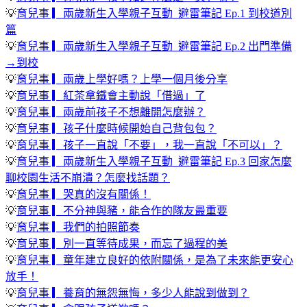
💡
育兒事 ▎兩歲新生入學親子互動_避雷筆記 Ep.1 到校道別
篇
💡
育兒事 ▎兩歲新生入學親子互動_避雷筆記 Ep.2 出門準備
→到校
💡
育兒事 ▎兩歲上學好嗎？上學一個月後分享
💡
育兒事 ▎紅茶拿鐵會主動說「借過」了
💡
育兒事 ▎兩歲前孩子不想離開怎麼辦？
💡
育兒事 ▎孩子什麼時候開始自己背包包？
💡
育兒事 ▎孩子一直說「不要」，我一直說「不可以」？
💡
育兒事 ▎兩歲新生入學親子互動_避雷筆記 Ep.3 回家怎麼
聊校園生活不崩潰？怎麼找話題？
💡
育兒事 ▎哭真的沒有關係！
💡
育兒事 ▎不分神與豬，能合作的隊友最重要
💡
育兒事 ▎我們的拍照節奏
💡
育兒事 ▎別一直等待成果，而忘了過程的美
💡
育兒事 ▎童年建立良好的依附關係，是為了未來能更安心
放手！
💡
育兒事 ▎養育的無怨無悔，多少人能說到做到？