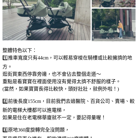
整體特色以下：
1️⃣推車寬度只有44cm，可以輕易穿梭在騎樓或比較擁擠的地
方。
逛街買東西停靠旁邊，也不會佔去整個走道～
重點是看寶寶在裡面使用沒有覺得太擠不舒服的樣子。
(當然，如果寶寶長得比較快，頭好壯壯，就例外啦！)
2️⃣前後長度155cm，目前我們去過醫院、百貨公司、賣場、較
新的電梯大樓都可以進電梯，
如果是住在老電梯華廈就不一定，要記得量喔！
3️⃣原地360度旋轉完全沒問題，