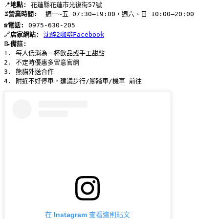
📍
地點:
 花蓮縣花蓮市光復街57號
⏳
營業時間:
  週一~五 07:30–19:00，週六、日 10:00–20:00
☎️
電話:
 0975-630-205
🔗
店家網站:
沈醉2咖啡Facebook
📝
備註: 
1. 每人低消為一杯飲品或手工甜點
2. 不定時優惠多留意官網
3. 熊貓外送合作
4. 附近不好停車，建議步行/腳踏車/機車 前往
在 Instagram 查看這則貼文