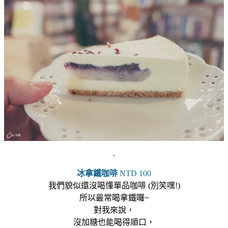
.
冰拿鐵咖啡
NTD 100
我們貌似還沒喝懂單品咖啡 (別笑嘿!)
所以最常喝拿鐵囉~
對我來說，
沒加糖也能喝得順口，