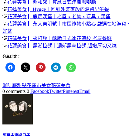
💡
花蓮美食 ▎昭和58｜質感日式洋風咖啡廳
💡
花蓮美食 ▎Hygge｜回到外婆家般的溫馨早午餐
💡
花蓮美食 ▎鹿馬漢堡｜老屋 x 老物 x 玩具 x 漢堡
💡
花蓮美食 ▎永大東明號｜市區炸物小點心 嚴選在地漁貨、
好茶
💡
花蓮美食 ▎來打餃｜酥脆日式冰花煎餃 老屋餐廳
💡
花蓮美食 ▎黑潮拉麵｜濃郁黑蒜拉麵 超嫩厚切叉燒
分享此文：
咖啡廳
甜點
花蓮市美食
花蓮美食
0 comments
0
Facebook
Twitter
Pinterest
Email
阿呆夫妻過日子