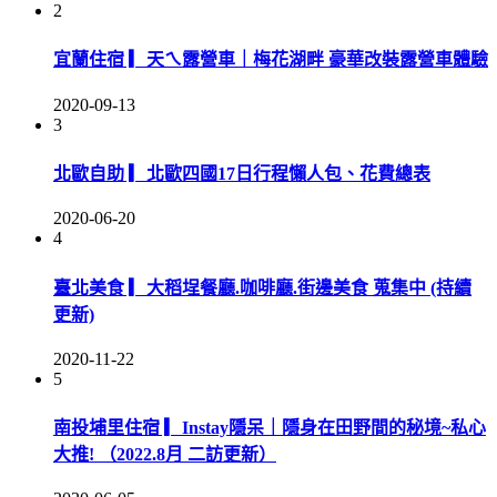
2
宜蘭住宿 ▎天ㄟ露營車｜梅花湖畔 豪華改裝露營車體驗
2020-09-13
3
北歐自助 ▎北歐四國17日行程懶人包、花費總表
2020-06-20
4
臺北美食 ▎大稻埕餐廳.咖啡廳.街邊美食 蒐集中 (持續
更新)
2020-11-22
5
南投埔里住宿 ▎Instay隱呆｜隱身在田野間的秘境~私心
大推! （2022.8月 二訪更新）