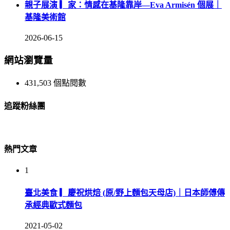
親子展演 ▎家：情感在基隆靠岸—Eva Armisén 個展｜
基隆美術館
2026-06-15
網站瀏覽量
431,503 個點閱數
追蹤粉絲團
熱門文章
1
臺北美食 ▎慶祝烘焙 (原/野上麵包天母店)｜日本師傅傳
承經典歐式麵包
2021-05-02