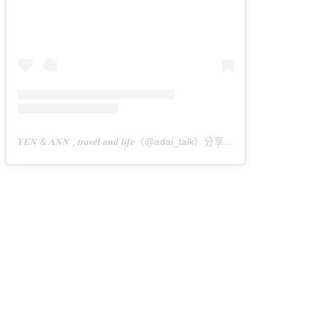
𝒀𝑬𝑵 & 𝑨𝑵𝑵 , 𝒕𝒓𝒂𝒗𝒆𝒍 𝒂𝒏𝒅 𝒍𝒊𝒇𝒆（@adai_talk）分享的貼文
於
PDT 202