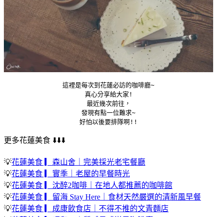
這裡是每次到花蓮必訪的咖啡廳~
真心分享給大家!
最近幾次前往，
發現有點一位難求~
好怕以後要排隊啊!!
更多花蓮美食 ⬇️⬇️⬇️
💡
花蓮美食 ▎森山舍｜完美採光老宅餐廳
💡
花蓮美食 ▎實季｜老屋的早餐時光
💡
花蓮美食 ▎沈醉2咖啡｜在地人都推薦的咖啡館
💡
花蓮美食 ▎留海 Stay Here｜食材天然嚴選的清新風早餐
💡
花蓮美食 ▎成康飲食店｜不得不推的文青麵店