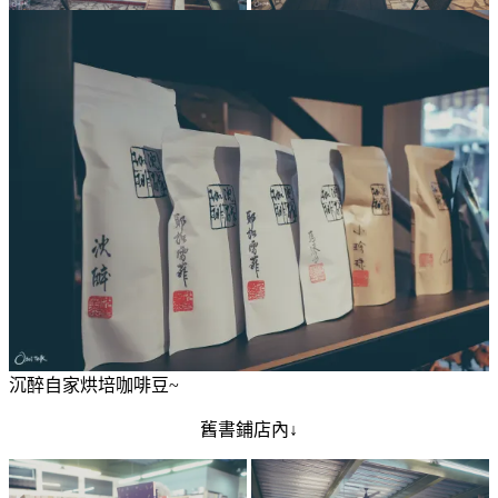
沉醉自家烘培咖啡豆~
舊書鋪店內↓