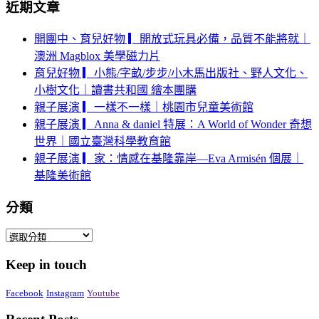
近期文章
開團中、育兒好物 ▎開放式玩具必備，品質不能將就｜
澳洲 Magblox 美學磁力片
育兒好物 ▎小熊/字畝/步步/小木馬出版社、野人文化、
小樹文化｜讀書共和國 繪本團購
親子展演 ▎一樣不一樣｜桃園市兒童美術館
親子展演 ▎Anna & daniel 特展：A World of Wonder 奇想
世界｜國立臺灣科學教育館
親子展演 ▎家：情感在基隆靠岸—Eva Armisén 個展｜
基隆美術館
分類
分
類
Keep in touch
Facebook
Instagram
Youtube